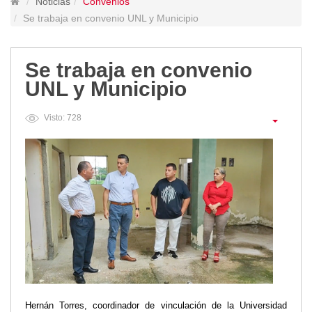
Noticias
Convenios
Lugares Turísticos
Se trabaja en convenio UNL y Municipio
Parques
Balnearios
Se trabaja en convenio
Petroglifos
UNL y Municipio
Numbiaranga
Plan de Desarrollo Turístico
Visto: 728
Noticias
Obras
Asambleas
Convenios
Eventos
Comunicados e Invitaciones
Socializaciones
Reuniones
Deportes
Social
Hernán Torres, coordinador de vinculación de la Universidad