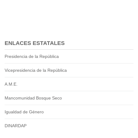
2013
2012
EPRAMA
2022
2021
2020
ENLACES ESTATALES
2019
Presidencia de la República
2018
2017
Vicepresidencia de la República
2016
Protección de Derechos
A.M.E.
Empresa Pública de Vivienda
2021
Mancomunidad Bosque Seco
2020
Igualdad de Género
2017
2015
DINARDAP
CPCCS
GAD Macará