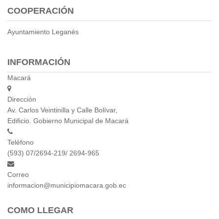
COOPERACIÓN
Empresa Pública de Vivienda
Biblioteca
Ayuntamiento Leganés
P.A.C. - P.O.A.
P.D.L - P.D.O.T.
INFORMACIÓN
GACETA TRIBUTARIA
Ordenanzas/Resoluciones
Macará
Convenios
Dirección
Cumplimiento LOTAIP
Av. Carlos Veintinilla y Calle Bolívar,
Concurso de Méritos
Edificio. Gobierno Municipal de Macará
Concursos 2016
Teléfono
Servicio
(593) 07/2694-219/ 2694-965
Consulta Pago de Impuesto
Correo
Mail
informacion@municipiomacara.gob.ec
COMO LLEGAR