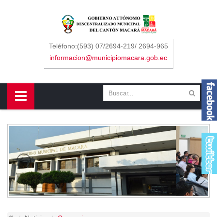
Sidebar Menu
Inicio
Teléfono:(593) 07/2694-219/ 2694-965
informacion@municipiomacara.gob.ec
GAD
Alcaldía
Concejo
Departamentos
Misión y Visión
Contáctenos
Macará
Cantón
Himno a Macará
Símbolos Patrios
Turismo
Gastronomía