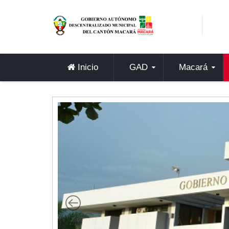
Sidebar Menu
Inicio
GAD
Inicio
GAD
Macará
Alcaldía
Concejo
Departamentos
Misión y Visión
Contáctenos
Macará
Cantón
Himno a Macará
Símbolos Patrios
Turismo
Gastronomía