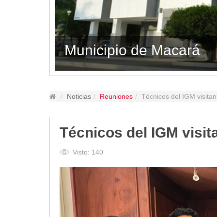
Lugares Turísticos
Parques
Balnearios
GAD MACARÁ 
Petroglifos
29.12.2050
80627
Numbiaranga
Plan de Desarrollo Turístico
Noticias
Noticias
Reuniones
Técnicos del IGM visita
Obras
Asambleas
Técnicos del IGM visi
Convenios
Eventos
Visto: 140
Comunicados e Invitaciones
Socializaciones
Reuniones
Deportes
Social