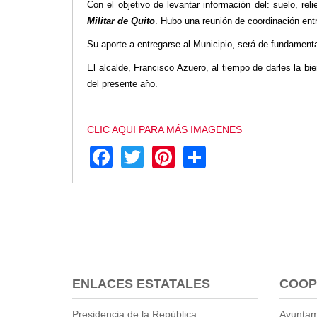
2013
Con el objetivo de levantar información del: suelo, rel
2012
Militar de Quito
. Hubo una reunión de coordinación entr
EPRAMA
Su aporte a entregarse al Municipio, será de fundamental
2022
El alcalde, Francisco Azuero, al tiempo de darles la bi
2021
del presente año.
2020
2019
CLIC AQUI PARA MÁS IMAGENES
2018
Facebook
Twitter
Pinterest
Share
2017
2016
Protección de Derechos
Empresa Pública de Vivienda
2021
2020
2017
2015
ENLACES ESTATALES
COOP
CPCCS
Presidencia de la República
Ayuntam
GAD Macará