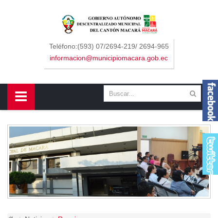
Sidebar Menu
Inicio
Teléfono:(593) 07/2694-219/ 2694-965
informacion@municipiomacara.gob.ec
GAD
Alcaldía
Concejo
Departamentos
Misión y Visión
Contáctenos
Macará
Cantón
Himno a Macará
Símbolos Patrios
Turismo
Gastronomía