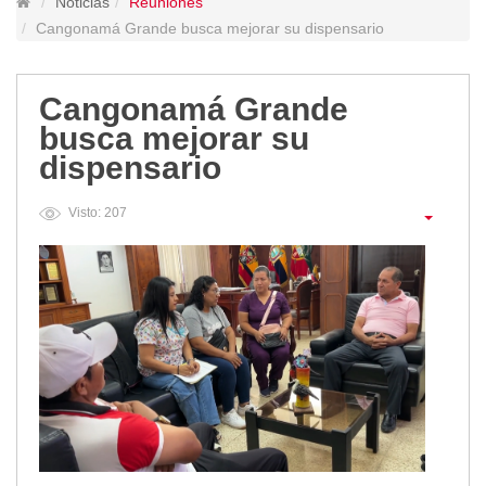
Noticias
Reuniones
Lugares Turísticos
Cangonamá Grande busca mejorar su dispensario
Parques
Balnearios
Cangonamá Grande
Petroglifos
busca mejorar su
Numbiaranga
dispensario
Plan de Desarrollo Turístico
Noticias
Visto: 207
Obras
Asambleas
Convenios
Eventos
Comunicados e Invitaciones
Socializaciones
Reuniones
Deportes
Social