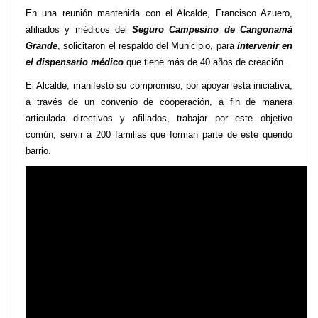
En una reunión mantenida con el Alcalde, Francisco Azuero,
Transparencia
afiliados y médicos del
Seguro Campesino de Cangonamá
LOTAIP
Grande
, solicitaron el respaldo del Municipio, para
intervenir en
GAD Macará
el dispensario médico
que tiene más de 40 años de creación.
2026
El Alcalde, manifestó su compromiso, por apoyar esta iniciativa,
2025
a través de un convenio de cooperación, a fin de manera
2020
articulada directivos y afiliados, trabajar por este objetivo
común, servir a 200 familias que forman parte de este querido
2024
barrio.
2023
2022
2021
2016
2019
2018
2017
2015
2014