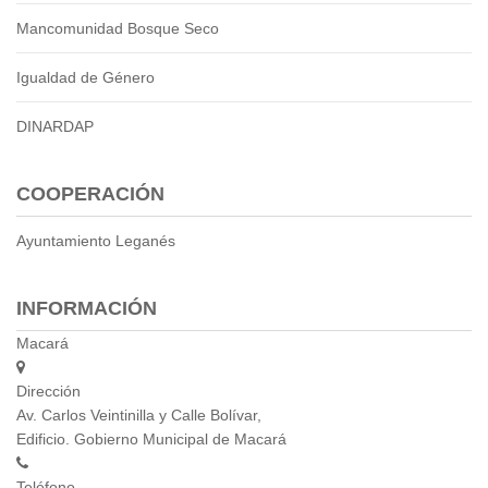
Empresa Pública de Vivienda
Mancomunidad Bosque Seco
Biblioteca
Igualdad de Género
P.A.C. - P.O.A.
P.D.L - P.D.O.T.
DINARDAP
GACETA TRIBUTARIA
Ordenanzas/Resoluciones
COOPERACIÓN
Convenios
Cumplimiento LOTAIP
Ayuntamiento Leganés
Concurso de Méritos
Concursos 2016
INFORMACIÓN
Servicio
Macará
Consulta Pago de Impuesto
Dirección
Mail
Av. Carlos Veintinilla y Calle Bolívar,
Edificio. Gobierno Municipal de Macará
Teléfono