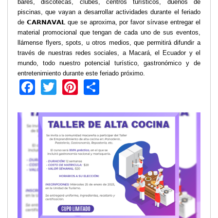
bares, discotecas, clubes, centros turísticos, dueños de
piscinas, que vayan a desarrollar actividades durante el feriado
Transparencia
de
𝗖𝗔𝗥𝗡𝗔𝗩𝗔𝗟
que se aproxima, por favor sírvase entregar el
LOTAIP
material promocional que tengan de cada uno de sus eventos,
GAD Macará
llámense flyers, spots, u otros medios, que permitirá difundir a
través de nuestras redes sociales, a Macará, el Ecuador y el
2026
mundo, todo nuestro potencial turístico, gastronómico y de
2025
entretenimiento durante este feriado próximo.
2020
Facebook
Twitter
Pinterest
Share
2024
2023
2022
2021
2016
2019
2018
2017
2015
2014