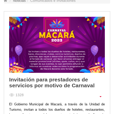
Noticias
Comunicados e Invitaciones
Lugares Turísticos
Parques
Balnearios
Petroglifos
Numbiaranga
Plan de Desarrollo Turístico
Noticias
Obras
Asambleas
Convenios
Eventos
Invitación para prestadores de
Comunicados e Invitaciones
servicios por motivo de Carnaval
Socializaciones
1328
Reuniones
Deportes
El Gobierno Municipal de Macará, a través de la Unidad de
Turismo, invitan a todos los dueños de hoteles, restaurantes,
Social