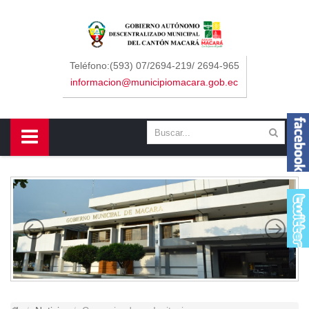
Sidebar Menu
Inicio
Teléfono:(593) 07/2694-219/ 2694-965
informacion@municipiomacara.gob.ec
GAD
Alcaldía
Concejo
Departamentos
Misión y Visión
Contáctenos
Macará
Cantón
Himno a Macará
Símbolos Patrios
Turismo
Gastronomía