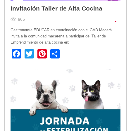
2013
Invitación Taller de Alta Cocina
2012
EPRAMA
665
2022
Gastronomía EDUCAR en coordinación con el GAD Macará
2021
invita a la comunidad macareña a participar del Taller de
2020
Emprendimiento de alta cocina en:
2019
Facebook
Twitter
Pinterest
Share
2018
2017
2016
Protección de Derechos
Empresa Pública de Vivienda
2021
2020
2017
2015
CPCCS
GAD Macará