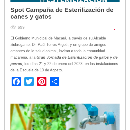
Empresa Pública de Vivienda
Spot Campaña de Esterilización de
Biblioteca
canes y gatos
P.A.C. - P.O.A.
699
P.D.L - P.D.O.T.
GACETA TRIBUTARIA
El Gobierno Municipal de Macará, a través de su Alcalde
Ordenanzas/Resoluciones
Subrogante, Dr. Paúl Torres Argoti, y un grupo de amigos
amantes de la salud animal, invitan a toda la comunidad
Convenios
macareña, a la
Gran Jornada de Esterilización de gatos y de
Cumplimiento LOTAIP
perros
, los días 21 y 22 de enero del 2023, en las instalaciones
Concurso de Méritos
de la Escuela de 10 de Agosto.
Concursos 2016
Facebook
Twitter
Pinterest
Share
Servicio
Consulta Pago de Impuesto
Mail