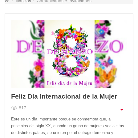
Noticias
Comunicados e Invitaciones
Lugares Turísticos
Parques
Balnearios
Petroglifos
Numbiaranga
Plan de Desarrollo Turístico
Noticias
Obras
Asambleas
Convenios
Eventos
Feliz Día Internacional de la Mujer
Comunicados e Invitaciones
817
Socializaciones
Reuniones
Este es un día importante porque se conmemora que, a
Deportes
principios del siglo XX, cuando un grupo de mujeres socialistas
de distintos países, se unieron por el sufragio femenino y
Social