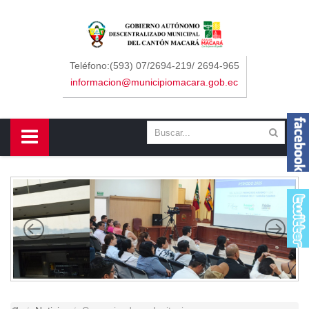
Sidebar Menu
Inicio
Teléfono:(593) 07/2694-219/ 2694-965
informacion@municipiomacara.gob.ec
GAD
Alcaldía
Concejo
Departamentos
Misión y Visión
Contáctenos
Macará
Cantón
Himno a Macará
Símbolos Patrios
Turismo
Gastronomía