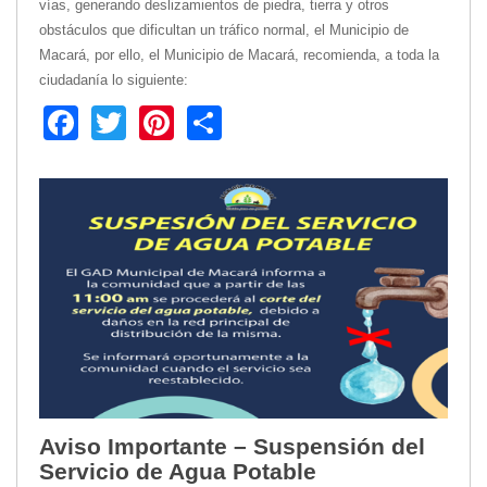
2013
vías, generando deslizamientos de piedra, tierra y otros
obstáculos que dificultan un tráfico normal, el Municipio de
2012
Macará, por ello, el Municipio de Macará, recomienda, a toda la
EPRAMA
ciudadanía lo siguiente:
2022
Facebook
Twitter
Pinterest
Share
2021
2020
2019
2018
2017
2016
Protección de Derechos
Empresa Pública de Vivienda
2021
2020
2017
2015
Aviso Importante – Suspensión del
CPCCS
Servicio de Agua Potable
GAD Macará