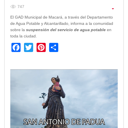
Empresa Pública de Vivienda
747
Biblioteca
El GAD Municipal de Macará, a través del Departamento
P.A.C. - P.O.A.
de Agua Potable y Alcantarillado, informa a la comunidad
P.D.L - P.D.O.T.
sobre la
suspensión del servicio de agua potable
en
toda la ciudad.
GACETA TRIBUTARIA
Ordenanzas/Resoluciones
Facebook
Twitter
Pinterest
Share
Convenios
Cumplimiento LOTAIP
Concurso de Méritos
Concursos 2016
Servicio
Consulta Pago de Impuesto
Mail