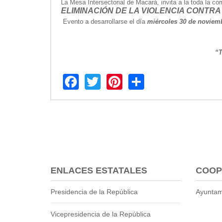
2013
La Mesa Intersectorial de Macará, invita a la toda la 
ELIMINACIÓN DE LA VIOLENCIA CONTRA
2012
Evento a desarrollarse el día
miércoles 30 de noviem
EPRAMA
2022
“T
2021
2020
Facebook
Twitter
Pinterest
Share
2019
2018
2017
2016
Protección de Derechos
Empresa Pública de Vivienda
2021
2020
ENLACES ESTATALES
COOP
2017
Presidencia de la República
Ayuntam
2015
CPCCS
Vicepresidencia de la República
GAD Macará