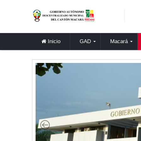
Sidebar Menu
Inicio
GAD
Inicio
GAD
Macará
Alcaldía
Concejo
Departamentos
Misión y Visión
Contáctenos
Macará
Cantón
Himno a Macará
Símbolos Patrios
Turismo
Gastronomía