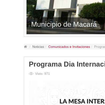
Lugares Turísticos
Parques
Balnearios
acará
Petroglifos
Numbiaranga
Plan de Desarrollo Turístico
Noticias
Noticias
Comunicados e Invitaciones
Program
Obras
Asambleas
Programa Dia Internaci
Convenios
Eventos
Visto: 971
Comunicados e Invitaciones
Socializaciones
Reuniones
Deportes
Social