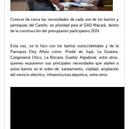
Transparencia
LOTAIP
Conocer de cerca las necesidades de cada uno de los barrios y
GAD Macará
parroquias del Cantón, es prioridad para el GAD Macará, dentro
de la construcción del presupuesto participativo 2024.
2026
2025
Esta vez, se lo hizo con los barrios suroccidentales y de la
2020
Parroquia Eloy Alfaro como: Pindal de Jujal, La Guatara,
2024
Cangonamá Chico, La Bocana, Guañar, Algodonal, entre otros,
2023
quienes expusieron sus principales necesidades que atañen a
estos barrios en el orden de: saneamiento, vialidad, ampliación
2022
del servicio eléctrico, infraestructura deportiva, entre otros.
2021
2016
2019
2018
2017
2015
2014