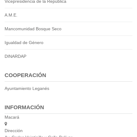
Vicepresidencia de la República
Empresa Pública de Vivienda
Biblioteca
A.M.E.
P.A.C. - P.O.A.
Mancomunidad Bosque Seco
P.D.L - P.D.O.T.
GACETA TRIBUTARIA
Igualdad de Género
Ordenanzas/Resoluciones
Convenios
DINARDAP
Cumplimiento LOTAIP
Concurso de Méritos
COOPERACIÓN
Concursos 2016
Ayuntamiento Leganés
Servicio
Consulta Pago de Impuesto
INFORMACIÓN
Mail
Macará
Dirección