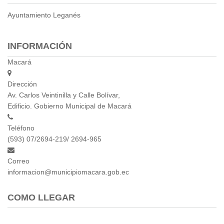
2013
2012
Ayuntamiento Leganés
EPRAMA
2022
INFORMACIÓN
2021
Macará
2020
2019
Dirección
2018
Av. Carlos Veintinilla y Calle Bolívar,
2017
Edificio. Gobierno Municipal de Macará
2016
Teléfono
Protección de Derechos
(593) 07/2694-219/ 2694-965
Empresa Pública de Vivienda
2021
Correo
2020
informacion@municipiomacara.gob.ec
2017
2015
COMO LLEGAR
CPCCS
GAD Macará