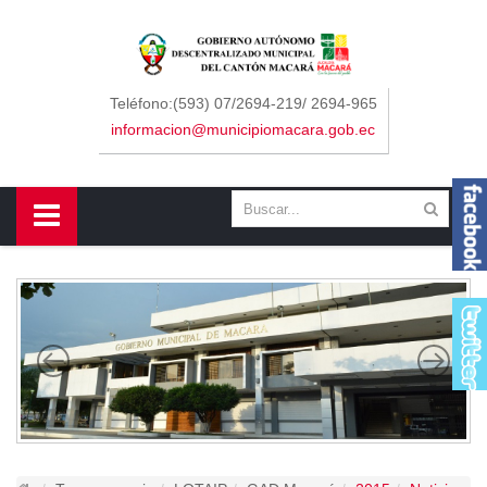
Sidebar Menu
Inicio
Teléfono:(593) 07/2694-219/ 2694-965
informacion@municipiomacara.gob.ec
GAD
Alcaldía
Concejo
Departamentos
Misión y Visión
Contáctenos
Macará
Cantón
Himno a Macará
Símbolos Patrios
Turismo
Gastronomía