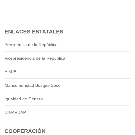
Transparencia
LOTAIP
GAD Macará
ENLACES ESTATALES
2026
2025
Presidencia de la República
2020
2024
Vicepresidencia de la República
2023
A.M.E.
2022
2021
Mancomunidad Bosque Seco
2016
2019
Igualdad de Género
2018
2017
DINARDAP
2015
2014
COOPERACIÓN