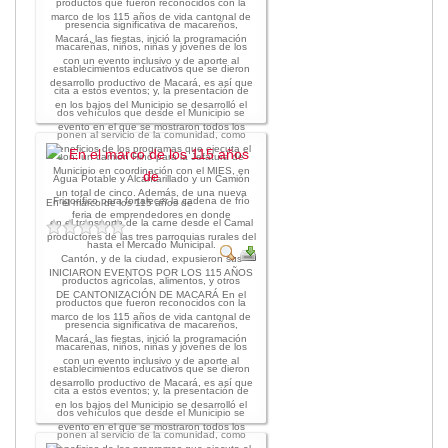
productos que fueron reconocidos con la
marco de los 115 años de vida cantonal de
presencia significativa de macareños,
Macará, las fiestas, inició la programación
macareñas, niños, niñas y jóvenes de los
con un evento inclusivo y de aporte al
establecimientos educativos que se dieron
desarrollo productivo de Macará, es así que
cita a estos eventos; y, la presentación de
en los bajos del Municipio se desarrolló el
dos vehículos que desde el Municipio se
evento en el que se mostraron todos los
ponen al servicio de la comunidad, como
beneficios de los programas que ejecuta el
son: un camión Hino para la Jefatura de
Municipio en coordinación con el MIES, en
Agua Potable y Alcantarillado y un Camión
un total de cinco. Además, de una nueva
Frigorífico para fortalecer la cadena de frío
En el marco de los 115 años de
feria de emprendedores en donde
en el transporte de la carne desde el Camal
productores de las tres parroquias rurales del
hasta el Mercado Municipal.
Cantón, y de la ciudad, expusieron sus
INICIARON EVENTOS POR LOS 115 AÑOS
productos agrícolas, alimentos, y otros
DE CANTONIZACIÓN DE MACARÁ En el
productos que fueron reconocidos con la
marco de los 115 años de vida cantonal de
presencia significativa de macareños,
Macará, las fiestas, inició la programación
macareñas, niños, niñas y jóvenes de los
con un evento inclusivo y de aporte al
establecimientos educativos que se dieron
desarrollo productivo de Macará, es así que
cita a estos eventos; y, la presentación de
en los bajos del Municipio se desarrolló el
dos vehículos que desde el Municipio se
evento en el que se mostraron todos los
ponen al servicio de la comunidad, como