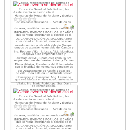
Castillo, representantes del Distrito de
Educación Salud, el Jefe Político, las
A este evento se dieron cita el
Hermanas del Hogar del Anciano y técnicos
de las dos instituciones. El Alcalde en su
discurso, resaltó la trascendencia del trabajo
INICIARON EVENTOS POR LOS 115 AÑOS
que se viene efectuando al servicio de la
DE CANTONIZACIÓN DE MACARÁ A este
comunidad en lo social, atendiendo a los
evento se dieron cita el Acalde de Macará,
grupos de atención vulnerable del Cantón y
Ing. Roberto Viñán, la Lcda. Alicia Mendieta,
el apoyo a los emprendedores y
Directora del MIES para esta zona, la Sra.
emprendedoras de nuestra ciudad y Cantón
Diana Hidalgo, Presidenta del Voluntariado
con la finalidad de mejorar sus condiciones
del Departamento de Acción Social, los
de vida. Todo esto en un ambiente festivo
Concejales y Concejalas: Abg. Fernando
que vive Macará en este nuevo aniversario
Villalta, Ing. María Rodríguez, Sra. Diana
de cantonización.
Castillo, representantes del Distrito de
Educación Salud, el Jefe Político, las
A este evento se dieron cita el
Hermanas del Hogar del Anciano y técnicos
de las dos instituciones. El Alcalde en su
discurso, resaltó la trascendencia del trabajo
INICIARON EVENTOS POR LOS 115 AÑOS
que se viene efectuando al servicio de la
DE CANTONIZACIÓN DE MACARÁ A este
comunidad en lo social, atendiendo a los