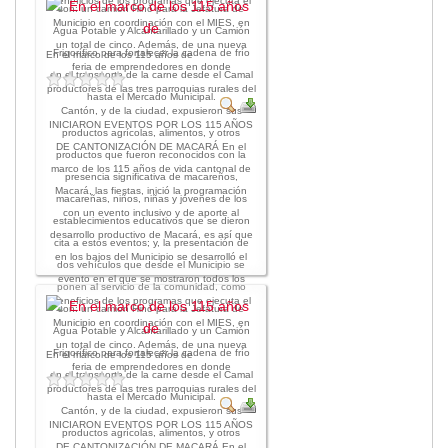
beneficios de los programas que ejecuta el
son: un camión Hino para la Jefatura de
Municipio en coordinación con el MIES, en
Agua Potable y Alcantarillado y un Camión
un total de cinco. Además, de una nueva
Frigorífico para fortalecer la cadena de frío
En el marco de los 115 años de
feria de emprendedores en donde
en el transporte de la carne desde el Camal
productores de las tres parroquias rurales del
hasta el Mercado Municipal.
Cantón, y de la ciudad, expusieron sus
INICIARON EVENTOS POR LOS 115 AÑOS
productos agrícolas, alimentos, y otros
DE CANTONIZACIÓN DE MACARÁ En el
productos que fueron reconocidos con la
marco de los 115 años de vida cantonal de
presencia significativa de macareños,
Macará, las fiestas, inició la programación
macareñas, niños, niñas y jóvenes de los
con un evento inclusivo y de aporte al
establecimientos educativos que se dieron
desarrollo productivo de Macará, es así que
cita a estos eventos; y, la presentación de
en los bajos del Municipio se desarrolló el
dos vehículos que desde el Municipio se
evento en el que se mostraron todos los
ponen al servicio de la comunidad, como
beneficios de los programas que ejecuta el
son: un camión Hino para la Jefatura de
Municipio en coordinación con el MIES, en
Agua Potable y Alcantarillado y un Camión
un total de cinco. Además, de una nueva
Frigorífico para fortalecer la cadena de frío
En el marco de los 115 años de
feria de emprendedores en donde
en el transporte de la carne desde el Camal
productores de las tres parroquias rurales del
hasta el Mercado Municipal.
Cantón, y de la ciudad, expusieron sus
INICIARON EVENTOS POR LOS 115 AÑOS
productos agrícolas, alimentos, y otros
DE CANTONIZACIÓN DE MACARÁ En el