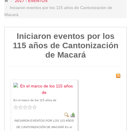
2017 - EVENTOS
Lugares Turísticos
Iniciaron eventos por los 115 años de Cantonización de
Parques
Macará
Balnearios
Petroglifos
Iniciaron eventos por los
Numbiaranga
115 años de Cantonización
Plan de Desarrollo Turístico
de Macará
Noticias
Obras
Asambleas
Convenios
Eventos
Comunicados e Invitaciones
En el marco de los 115 años de
Socializaciones
Reuniones
Deportes
INICIARON EVENTOS POR LOS 115 AÑOS
Social
DE CANTONIZACIÓN DE MACARÁ En el