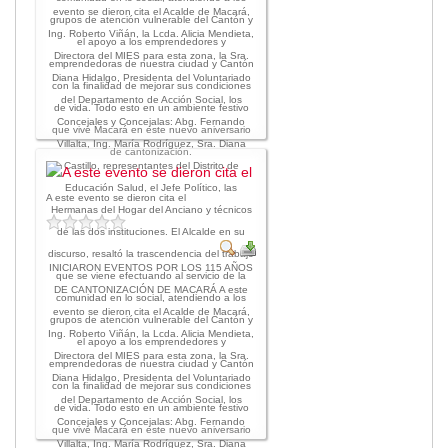
evento se dieron cita el Acalde de Macará,
grupos de atención vulnerable del Cantón y
Ing. Roberto Viñán, la Lcda. Alicia Mendieta,
el apoyo a los emprendedores y
Directora del MIES para esta zona, la Sra.
emprendedoras de nuestra ciudad y Cantón
Diana Hidalgo, Presidenta del Voluntariado
con la finalidad de mejorar sus condiciones
del Departamento de Acción Social, los
de vida. Todo esto en un ambiente festivo
Concejales y Concejalas: Abg. Fernando
que vive Macará en este nuevo aniversario
Villalta, Ing. María Rodríguez, Sra. Diana
de cantonización.
Castillo, representantes del Distrito de
Educación Salud, el Jefe Político, las
A este evento se dieron cita el
Hermanas del Hogar del Anciano y técnicos
de las dos instituciones. El Alcalde en su
discurso, resaltó la trascendencia del trabajo
INICIARON EVENTOS POR LOS 115 AÑOS
que se viene efectuando al servicio de la
DE CANTONIZACIÓN DE MACARÁ A este
comunidad en lo social, atendiendo a los
evento se dieron cita el Acalde de Macará,
grupos de atención vulnerable del Cantón y
Ing. Roberto Viñán, la Lcda. Alicia Mendieta,
el apoyo a los emprendedores y
Directora del MIES para esta zona, la Sra.
emprendedoras de nuestra ciudad y Cantón
Diana Hidalgo, Presidenta del Voluntariado
con la finalidad de mejorar sus condiciones
del Departamento de Acción Social, los
de vida. Todo esto en un ambiente festivo
Concejales y Concejalas: Abg. Fernando
que vive Macará en este nuevo aniversario
Villalta, Ing. María Rodríguez, Sra. Diana