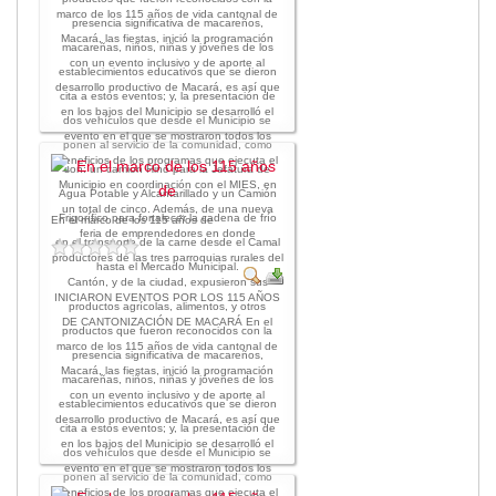
marco de los 115 años de vida cantonal de
Empresa Pública de Vivienda
presencia significativa de macareños,
Macará, las fiestas, inició la programación
macareñas, niños, niñas y jóvenes de los
Biblioteca
con un evento inclusivo y de aporte al
establecimientos educativos que se dieron
P.A.C. - P.O.A.
desarrollo productivo de Macará, es así que
cita a estos eventos; y, la presentación de
P.D.L - P.D.O.T.
en los bajos del Municipio se desarrolló el
dos vehículos que desde el Municipio se
evento en el que se mostraron todos los
GACETA TRIBUTARIA
ponen al servicio de la comunidad, como
beneficios de los programas que ejecuta el
Ordenanzas/Resoluciones
son: un camión Hino para la Jefatura de
Municipio en coordinación con el MIES, en
Agua Potable y Alcantarillado y un Camión
Convenios
un total de cinco. Además, de una nueva
Frigorífico para fortalecer la cadena de frío
En el marco de los 115 años de
Cumplimiento LOTAIP
feria de emprendedores en donde
en el transporte de la carne desde el Camal
Concurso de Méritos
productores de las tres parroquias rurales del
hasta el Mercado Municipal.
Concursos 2016
Cantón, y de la ciudad, expusieron sus
INICIARON EVENTOS POR LOS 115 AÑOS
productos agrícolas, alimentos, y otros
DE CANTONIZACIÓN DE MACARÁ En el
Servicio
productos que fueron reconocidos con la
marco de los 115 años de vida cantonal de
presencia significativa de macareños,
Consulta Pago de Impuesto
Macará, las fiestas, inició la programación
macareñas, niños, niñas y jóvenes de los
con un evento inclusivo y de aporte al
establecimientos educativos que se dieron
Mail
desarrollo productivo de Macará, es así que
cita a estos eventos; y, la presentación de
en los bajos del Municipio se desarrolló el
dos vehículos que desde el Municipio se
evento en el que se mostraron todos los
ponen al servicio de la comunidad, como
beneficios de los programas que ejecuta el