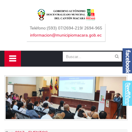
Sidebar Menu
Inicio
Teléfono:(593) 07/2694-219/ 2694-965
informacion@municipiomacara.gob.ec
GAD
Alcaldía
Concejo
Departamentos
Misión y Visión
Contáctenos
Macará
Cantón
Himno a Macará
Símbolos Patrios
Turismo
Gastronomía