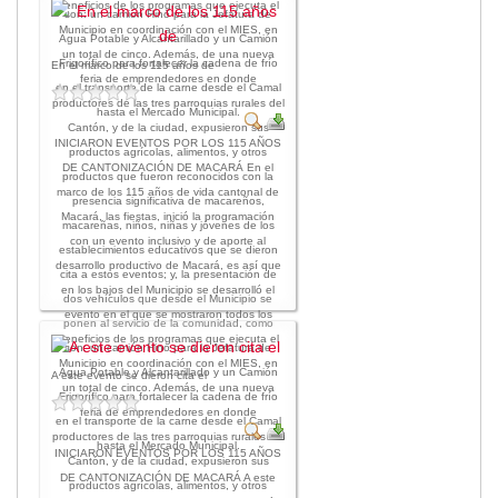
beneficios de los programas que ejecuta el
son: un camión Hino para la Jefatura de
Municipio en coordinación con el MIES, en
Agua Potable y Alcantarillado y un Camión
un total de cinco. Además, de una nueva
Frigorífico para fortalecer la cadena de frío
En el marco de los 115 años de
feria de emprendedores en donde
en el transporte de la carne desde el Camal
productores de las tres parroquias rurales del
hasta el Mercado Municipal.
Cantón, y de la ciudad, expusieron sus
INICIARON EVENTOS POR LOS 115 AÑOS
productos agrícolas, alimentos, y otros
DE CANTONIZACIÓN DE MACARÁ En el
productos que fueron reconocidos con la
marco de los 115 años de vida cantonal de
presencia significativa de macareños,
Macará, las fiestas, inició la programación
macareñas, niños, niñas y jóvenes de los
con un evento inclusivo y de aporte al
establecimientos educativos que se dieron
desarrollo productivo de Macará, es así que
cita a estos eventos; y, la presentación de
en los bajos del Municipio se desarrolló el
dos vehículos que desde el Municipio se
evento en el que se mostraron todos los
ponen al servicio de la comunidad, como
beneficios de los programas que ejecuta el
son: un camión Hino para la Jefatura de
Municipio en coordinación con el MIES, en
Agua Potable y Alcantarillado y un Camión
A este evento se dieron cita el
un total de cinco. Además, de una nueva
Frigorífico para fortalecer la cadena de frío
feria de emprendedores en donde
en el transporte de la carne desde el Camal
productores de las tres parroquias rurales del
hasta el Mercado Municipal.
INICIARON EVENTOS POR LOS 115 AÑOS
Cantón, y de la ciudad, expusieron sus
DE CANTONIZACIÓN DE MACARÁ A este
productos agrícolas, alimentos, y otros