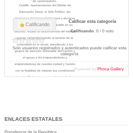
de cantonización.
Castillo, representantes del Distrito de
Educación Salud, el Jefe Político, las
Hermanas del Hogar del Anciano y técnicos
Calificar esta categoría
Calificando
de las dos instituciones. El Alcalde en su
Calificando
: 0 / 0 voto
discurso, resaltó la trascendencia del trabajo
que se viene efectuando al servicio de la
comunidad en lo social, atendiendo a los
Solo usuarios registrados y autenticados puede calificar esta
grupos de atención vulnerable del Cantón y
categoría
el apoyo a los emprendedores y
emprendedoras de nuestra ciudad y Cantón
Powered by
Phoca Gallery
con la finalidad de mejorar sus condiciones
de vida. Todo esto en un ambiente festivo
que vive Macará en este nuevo aniversario
de cantonización.
ENLACES ESTATALES
Presidencia de la República