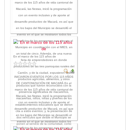
marco de los 115 años de vida cantonal de
Transparencia
Macará, las fiestas, inició la programación
con un evento inclusivo y de aporte al
LOTAIP
desarrollo productivo de Macará, es así que
GAD Macará
en los bajos del Municipio se desarrolló el
2026
evento en el que se mostraron todos los
2025
beneficios de los programas que ejecuta el
2020
Municipio en coordinación con el MIES, en
un total de cinco. Además, de una nueva
2024
En el marco de los 115 años de
feria de emprendedores en donde
2023
productores de las tres parroquias rurales del
2022
Cantón, y de la ciudad, expusieron sus
INICIARON EVENTOS POR LOS 115 AÑOS
2021
productos agrícolas, alimentos, y otros
DE CANTONIZACIÓN DE MACARÁ En el
2016
productos que fueron reconocidos con la
marco de los 115 años de vida cantonal de
presencia significativa de macareños,
2019
Macará, las fiestas, inició la programación
macareñas, niños, niñas y jóvenes de los
2018
con un evento inclusivo y de aporte al
establecimientos educativos que se dieron
2017
desarrollo productivo de Macará, es así que
cita a estos eventos; y, la presentación de
2015
en los bajos del Municipio se desarrolló el
dos vehículos que desde el Municipio se
evento en el que se mostraron todos los
2014
ponen al servicio de la comunidad, como
beneficios de los programas que ejecuta el