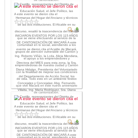
Castillo, representantes del Distrito de
Educación Salud, el Jefe Político, las
A este evento se dieron cita el
Hermanas del Hogar del Anciano y técnicos
de las dos instituciones. El Alcalde en su
discurso, resaltó la trascendencia del trabajo
INICIARON EVENTOS POR LOS 115 AÑOS
que se viene efectuando al servicio de la
DE CANTONIZACIÓN DE MACARÁ A este
comunidad en lo social, atendiendo a los
evento se dieron cita el Acalde de Macará,
grupos de atención vulnerable del Cantón y
Ing. Roberto Viñán, la Lcda. Alicia Mendieta,
el apoyo a los emprendedores y
Directora del MIES para esta zona, la Sra.
emprendedoras de nuestra ciudad y Cantón
Diana Hidalgo, Presidenta del Voluntariado
con la finalidad de mejorar sus condiciones
del Departamento de Acción Social, los
de vida. Todo esto en un ambiente festivo
Concejales y Concejalas: Abg. Fernando
que vive Macará en este nuevo aniversario
Villalta, Ing. María Rodríguez, Sra. Diana
de cantonización.
Castillo, representantes del Distrito de
Educación Salud, el Jefe Político, las
A este evento se dieron cita el
Hermanas del Hogar del Anciano y técnicos
de las dos instituciones. El Alcalde en su
discurso, resaltó la trascendencia del trabajo
INICIARON EVENTOS POR LOS 115 AÑOS
que se viene efectuando al servicio de la
DE CANTONIZACIÓN DE MACARÁ A este
comunidad en lo social, atendiendo a los