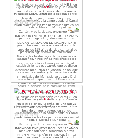
2013
son: un camión Hino para la Jefatura de
Municipio en coordinación con el MIES, en
Agua Potable y Alcantarillado y un Camión
2012
un total de cinco. Además, de una nueva
Frigorífico para fortalecer la cadena de frío
En el marco de los 115 años de
EPRAMA
feria de emprendedores en donde
en el transporte de la carne desde el Camal
2022
productores de las tres parroquias rurales del
hasta el Mercado Municipal.
Cantón, y de la ciudad, expusieron sus
2021
INICIARON EVENTOS POR LOS 115 AÑOS
productos agrícolas, alimentos, y otros
2020
DE CANTONIZACIÓN DE MACARÁ En el
productos que fueron reconocidos con la
2019
marco de los 115 años de vida cantonal de
presencia significativa de macareños,
2018
Macará, las fiestas, inició la programación
macareñas, niños, niñas y jóvenes de los
con un evento inclusivo y de aporte al
2017
establecimientos educativos que se dieron
desarrollo productivo de Macará, es así que
2016
cita a estos eventos; y, la presentación de
en los bajos del Municipio se desarrolló el
dos vehículos que desde el Municipio se
Protección de Derechos
evento en el que se mostraron todos los
ponen al servicio de la comunidad, como
Empresa Pública de Vivienda
beneficios de los programas que ejecuta el
son: un camión Hino para la Jefatura de
2021
Municipio en coordinación con el MIES, en
Agua Potable y Alcantarillado y un Camión
un total de cinco. Además, de una nueva
2020
Frigorífico para fortalecer la cadena de frío
En el marco de los 115 años de
feria de emprendedores en donde
2017
en el transporte de la carne desde el Camal
productores de las tres parroquias rurales del
hasta el Mercado Municipal.
2015
Cantón, y de la ciudad, expusieron sus
CPCCS
INICIARON EVENTOS POR LOS 115 AÑOS
productos agrícolas, alimentos, y otros
DE CANTONIZACIÓN DE MACARÁ En el
GAD Macará
productos que fueron reconocidos con la