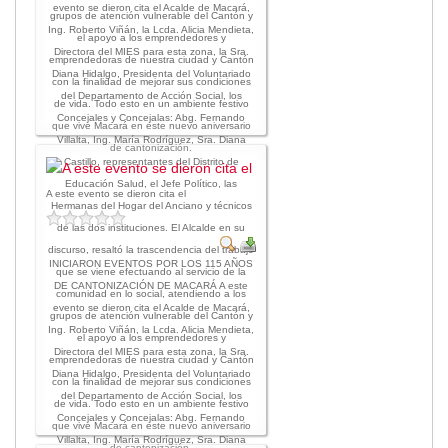
evento se dieron cita el Acalde de Macará,
grupos de atención vulnerable del Cantón y
Ing. Roberto Viñán, la Lcda. Alicia Mendieta,
el apoyo a los emprendedores y
Directora del MIES para esta zona, la Sra.
emprendedoras de nuestra ciudad y Cantón
Diana Hidalgo, Presidenta del Voluntariado
con la finalidad de mejorar sus condiciones
del Departamento de Acción Social, los
de vida. Todo esto en un ambiente festivo
Concejales y Concejalas: Abg. Fernando
que vive Macará en este nuevo aniversario
Villalta, Ing. María Rodríguez, Sra. Diana
de cantonización.
Castillo, representantes del Distrito de
Educación Salud, el Jefe Político, las
A este evento se dieron cita el
Hermanas del Hogar del Anciano y técnicos
de las dos instituciones. El Alcalde en su
discurso, resaltó la trascendencia del trabajo
INICIARON EVENTOS POR LOS 115 AÑOS
que se viene efectuando al servicio de la
DE CANTONIZACIÓN DE MACARÁ A este
comunidad en lo social, atendiendo a los
evento se dieron cita el Acalde de Macará,
grupos de atención vulnerable del Cantón y
Ing. Roberto Viñán, la Lcda. Alicia Mendieta,
el apoyo a los emprendedores y
Directora del MIES para esta zona, la Sra.
emprendedoras de nuestra ciudad y Cantón
Diana Hidalgo, Presidenta del Voluntariado
con la finalidad de mejorar sus condiciones
del Departamento de Acción Social, los
de vida. Todo esto en un ambiente festivo
Concejales y Concejalas: Abg. Fernando
que vive Macará en este nuevo aniversario
Villalta, Ing. María Rodríguez, Sra. Diana
de cantonización.