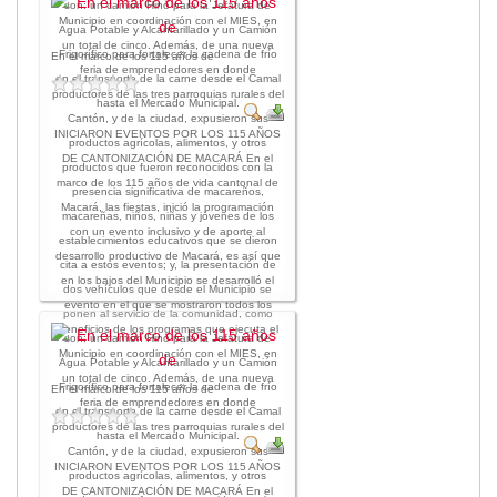
son: un camión Hino para la Jefatura de
Municipio en coordinación con el MIES, en
Agua Potable y Alcantarillado y un Camión
un total de cinco. Además, de una nueva
Frigorífico para fortalecer la cadena de frío
En el marco de los 115 años de
feria de emprendedores en donde
en el transporte de la carne desde el Camal
productores de las tres parroquias rurales del
hasta el Mercado Municipal.
Cantón, y de la ciudad, expusieron sus
INICIARON EVENTOS POR LOS 115 AÑOS
productos agrícolas, alimentos, y otros
DE CANTONIZACIÓN DE MACARÁ En el
productos que fueron reconocidos con la
marco de los 115 años de vida cantonal de
presencia significativa de macareños,
Macará, las fiestas, inició la programación
macareñas, niños, niñas y jóvenes de los
con un evento inclusivo y de aporte al
establecimientos educativos que se dieron
desarrollo productivo de Macará, es así que
cita a estos eventos; y, la presentación de
en los bajos del Municipio se desarrolló el
dos vehículos que desde el Municipio se
evento en el que se mostraron todos los
ponen al servicio de la comunidad, como
beneficios de los programas que ejecuta el
son: un camión Hino para la Jefatura de
Municipio en coordinación con el MIES, en
Agua Potable y Alcantarillado y un Camión
un total de cinco. Además, de una nueva
Frigorífico para fortalecer la cadena de frío
En el marco de los 115 años de
feria de emprendedores en donde
en el transporte de la carne desde el Camal
productores de las tres parroquias rurales del
hasta el Mercado Municipal.
Cantón, y de la ciudad, expusieron sus
INICIARON EVENTOS POR LOS 115 AÑOS
productos agrícolas, alimentos, y otros
DE CANTONIZACIÓN DE MACARÁ En el