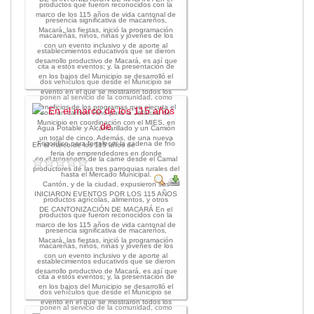
productos que fueron reconocidos con la
marco de los 115 años de vida cantonal de
presencia significativa de macareños,
Macará, las fiestas, inició la programación
macareñas, niños, niñas y jóvenes de los
con un evento inclusivo y de aporte al
establecimientos educativos que se dieron
desarrollo productivo de Macará, es así que
cita a estos eventos; y, la presentación de
en los bajos del Municipio se desarrolló el
dos vehículos que desde el Municipio se
evento en el que se mostraron todos los
ponen al servicio de la comunidad, como
beneficios de los programas que ejecuta el
son: un camión Hino para la Jefatura de
Municipio en coordinación con el MIES, en
Agua Potable y Alcantarillado y un Camión
un total de cinco. Además, de una nueva
Frigorífico para fortalecer la cadena de frío
En el marco de los 115 años de
feria de emprendedores en donde
en el transporte de la carne desde el Camal
productores de las tres parroquias rurales del
hasta el Mercado Municipal.
Cantón, y de la ciudad, expusieron sus
INICIARON EVENTOS POR LOS 115 AÑOS
productos agrícolas, alimentos, y otros
DE CANTONIZACIÓN DE MACARÁ En el
productos que fueron reconocidos con la
marco de los 115 años de vida cantonal de
presencia significativa de macareños,
Macará, las fiestas, inició la programación
macareñas, niños, niñas y jóvenes de los
con un evento inclusivo y de aporte al
establecimientos educativos que se dieron
desarrollo productivo de Macará, es así que
cita a estos eventos; y, la presentación de
en los bajos del Municipio se desarrolló el
dos vehículos que desde el Municipio se
evento en el que se mostraron todos los
ponen al servicio de la comunidad, como