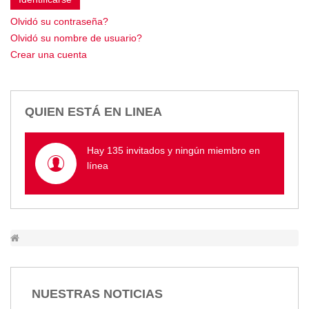
Empresa Pública de Vivienda
Olvidó su contraseña?
Biblioteca
Olvidó su nombre de usuario?
P.A.C. - P.O.A.
Crear una cuenta
P.D.L - P.D.O.T.
GACETA TRIBUTARIA
Ordenanzas/Resoluciones
QUIEN ESTÁ EN LINEA
Convenios
Cumplimiento LOTAIP
Hay 135 invitados y ningún miembro en
Concurso de Méritos
línea
Concursos 2016
Servicio
Consulta Pago de Impuesto
Mail
NUESTRAS NOTICIAS