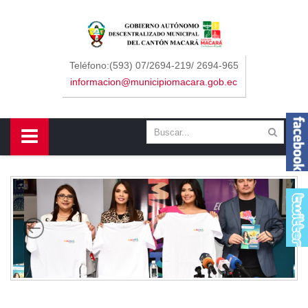
Sidebar Menu
Inicio
Teléfono:(593) 07/2694-219/ 2694-965
informacion@municipiomacara.gob.ec
GAD
Alcaldía
Concejo
Departamentos
Misión y Visión
Contáctenos
Macará
Cantón
Himno a Macará
Símbolos Patrios
Turismo
Gastronomía