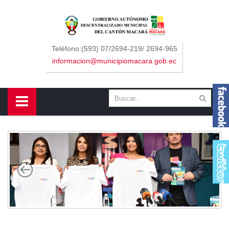
Sidebar Menu
Inicio
Teléfono:(593) 07/2694-219/ 2694-965
informacion@municipiomacara.gob.ec
GAD
Alcaldía
Concejo
Departamentos
Misión y Visión
Contáctenos
Macará
Cantón
Himno a Macará
Símbolos Patrios
Turismo
Gastronomía