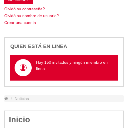
Empresa Pública de Vivienda
Olvidó su contraseña?
Biblioteca
Olvidó su nombre de usuario?
P.A.C. - P.O.A.
Crear una cuenta
P.D.L - P.D.O.T.
GACETA TRIBUTARIA
Ordenanzas/Resoluciones
QUIEN ESTÁ EN LINEA
Convenios
Cumplimiento LOTAIP
Hay 150 invitados y ningún miembro en
Concurso de Méritos
línea
Concursos 2016
Servicio
Consulta Pago de Impuesto
Noticias
Mail
Inicio