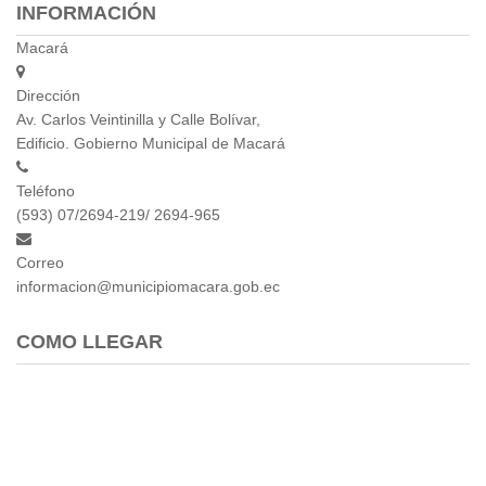
INFORMACIÓN
Empresa Pública de Vivienda
Macará
Biblioteca
P.A.C. - P.O.A.
Dirección
P.D.L - P.D.O.T.
Av. Carlos Veintinilla y Calle Bolívar,
GACETA TRIBUTARIA
Edificio. Gobierno Municipal de Macará
Ordenanzas/Resoluciones
Teléfono
Convenios
(593) 07/2694-219/ 2694-965
Cumplimiento LOTAIP
Concurso de Méritos
Correo
Concursos 2016
informacion@municipiomacara.gob.ec
Servicio
COMO LLEGAR
Consulta Pago de Impuesto
Mail