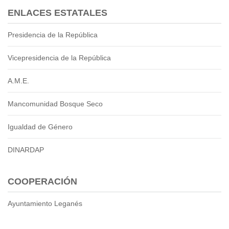
2013
ENLACES ESTATALES
2012
EPRAMA
Presidencia de la República
2022
2021
Vicepresidencia de la República
2020
A.M.E.
2019
2018
Mancomunidad Bosque Seco
2017
2016
Igualdad de Género
Protección de Derechos
Empresa Pública de Vivienda
DINARDAP
2021
2020
COOPERACIÓN
2017
2015
Ayuntamiento Leganés
CPCCS
GAD Macará