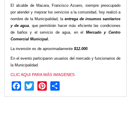
El alcalde de Macara, Francisco Azuero, siempre preocupado
Transparencia
por atender y mejorar los servicios a la comunidad, hoy realizó a
LOTAIP
nombre de la Municipalidad, la
entrega de insumos sanitarios
GAD Macará
y de agua
, que permitirán hacer más eficiente las condiciones
de baños y el servicio de agua, en el
Mercado y Centro
2026
Comercial Municipal.
2025
2020
La inversión es de aproximadamente
$12.000
.
2024
En el evento participaron usuarios del mercado y funcionarios de
2023
la Municipalidad.
2022
CLIC AQUI PARA MÁS IMAGENES
2021
Facebook
Twitter
Pinterest
Share
2016
2019
2018
2017
2015
2014