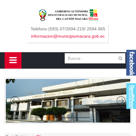
Sidebar Menu
Inicio
Teléfono:(593) 07/2694-219/ 2694-965
informacion@municipiomacara.gob.ec
GAD
Alcaldía
Concejo
Departamentos
Misión y Visión
Contáctenos
Macará
Cantón
Himno a Macará
Símbolos Patrios
Turismo
Gastronomía