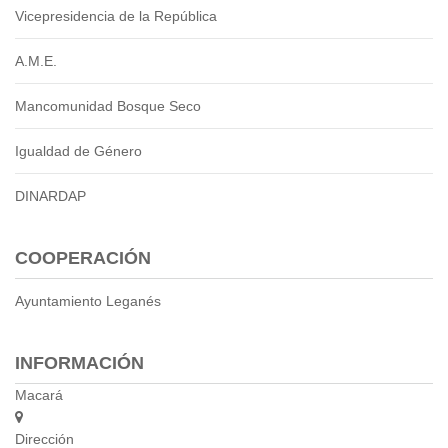
2013
Vicepresidencia de la República
2012
EPRAMA
A.M.E.
2022
Mancomunidad Bosque Seco
2021
2020
Igualdad de Género
2019
2018
DINARDAP
2017
2016
COOPERACIÓN
Protección de Derechos
Empresa Pública de Vivienda
Ayuntamiento Leganés
2021
2020
INFORMACIÓN
2017
2015
Macará
CPCCS
Dirección
GAD Macará