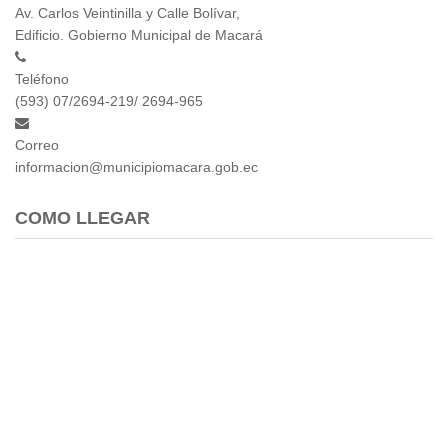
Av. Carlos Veintinilla y Calle Bolívar,
Empresa Pública de Vivienda
Edificio. Gobierno Municipal de Macará
Biblioteca
P.A.C. - P.O.A.
Teléfono
P.D.L - P.D.O.T.
(593) 07/2694-219/ 2694-965
GACETA TRIBUTARIA
Correo
Ordenanzas/Resoluciones
informacion@municipiomacara.gob.ec
Convenios
Cumplimiento LOTAIP
COMO LLEGAR
Concurso de Méritos
Concursos 2016
Servicio
Consulta Pago de Impuesto
Mail