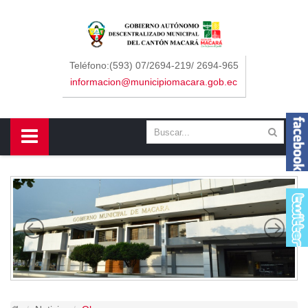
Sidebar Menu
Inicio
Teléfono:(593) 07/2694-219/ 2694-965
informacion@municipiomacara.gob.ec
GAD
Alcaldía
Concejo
Departamentos
Misión y Visión
Contáctenos
Macará
Cantón
Himno a Macará
Símbolos Patrios
Turismo
Gastronomía