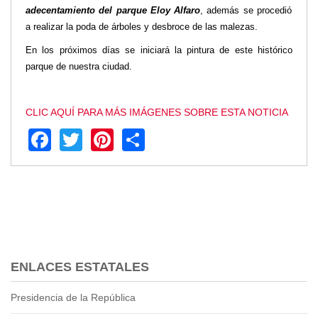
adecentamiento del parque Eloy Alfaro
, además se procedió
Transparencia
a realizar la poda de árboles y desbroce de las malezas.
LOTAIP
En los próximos días se iniciará la pintura de este histórico
GAD Macará
parque de nuestra ciudad.
2026
2025
CLIC AQUÍ PARA MÁS IMÁGENES SOBRE ESTA NOTICIA
2020
Facebook
Twitter
Pinterest
Share
2024
2023
2022
2021
2016
2019
2018
2017
ENLACES ESTATALES
2015
Presidencia de la República
2014