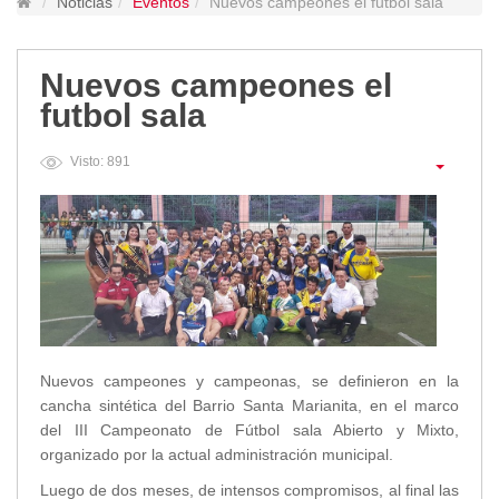
Noticias
Eventos
Nuevos campeones el futbol sala
Lugares Turísticos
Parques
Nuevos campeones el
Balnearios
futbol sala
Petroglifos
Numbiaranga
Visto: 891
Plan de Desarrollo Turístico
Noticias
Obras
Asambleas
Convenios
Eventos
Comunicados e Invitaciones
Nuevos campeones y campeonas, se definieron en la
Socializaciones
cancha sintética del Barrio Santa Marianita, en el marco
Reuniones
del III Campeonato de Fútbol sala Abierto y Mixto,
organizado por la actual administración municipal.
Deportes
Social
Luego de dos meses, de intensos compromisos, al final las