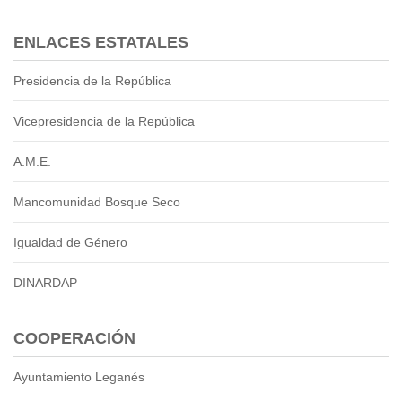
Empresa Pública de Vivienda
ENLACES ESTATALES
Biblioteca
P.A.C. - P.O.A.
Presidencia de la República
P.D.L - P.D.O.T.
GACETA TRIBUTARIA
Vicepresidencia de la República
Ordenanzas/Resoluciones
Convenios
A.M.E.
Cumplimiento LOTAIP
Mancomunidad Bosque Seco
Concurso de Méritos
Concursos 2016
Igualdad de Género
Servicio
DINARDAP
Consulta Pago de Impuesto
COOPERACIÓN
Mail
Ayuntamiento Leganés