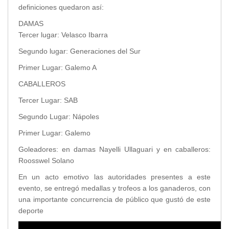
definiciones quedaron así:
Transparencia
DAMAS
LOTAIP
Tercer lugar: Velasco Ibarra
GAD Macará
Segundo lugar: Generaciones del Sur
2026
Primer Lugar: Galemo A
2025
CABALLEROS
2020
2024
Tercer Lugar: SAB
2023
Segundo Lugar: Nápoles
2022
Primer Lugar: Galemo
2021
Goleadores: en damas Nayelli Ullaguari y en caballeros:
2016
Roosswel Solano
2019
En un acto emotivo las autoridades presentes a este
2018
evento, se entregó medallas y trofeos a los ganaderos, con
2017
una importante concurrencia de público que gustó de este
2015
deporte
2014