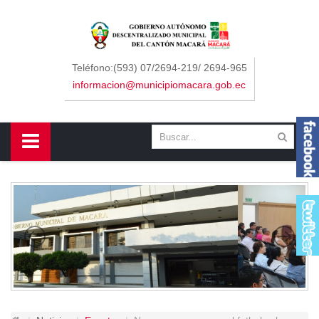
Sidebar Menu
Inicio
Teléfono:(593) 07/2694-219/ 2694-965
informacion@municipiomacara.gob.ec
GAD
Alcaldía
Concejo
Departamentos
Misión y Visión
Contáctenos
Macará
Cantón
Himno a Macará
Símbolos Patrios
Turismo
Gastronomía