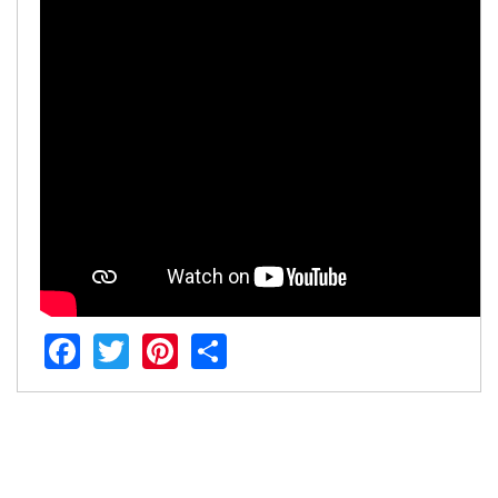
2013
2012
EPRAMA
2022
2021
2020
2019
2018
2017
2016
Protección de Derechos
Empresa Pública de Vivienda
Facebook
Twitter
Pinterest
Share
2021
2020
2017
2015
CPCCS
GAD Macará