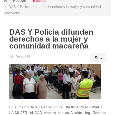
Noticias
Eventos
Lugares Turísticos
DAS Y Policia difunden derechos a la mujer y comunidad
Parques
macareña
Balnearios
Petroglifos
DAS Y Policia difunden
Numbiaranga
derechos a la mujer y
Plan de Desarrollo Turístico
comunidad macareña
Noticias
Visto: 738
Obras
Asambleas
Convenios
Eventos
Comunicados e Invitaciones
Socializaciones
Reuniones
Deportes
En el marco de la celebración del DIA INTERNACIONAL DE
Social
LA MUJER, el GAD Macará con su Alcalde, Ing. Roberto