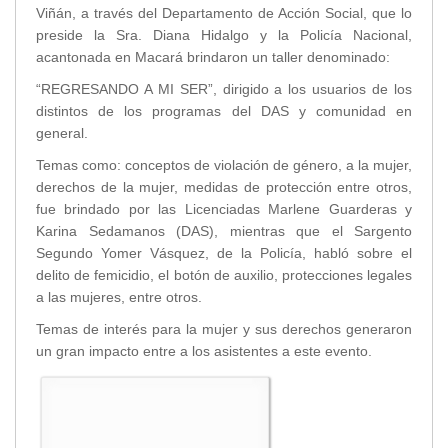
Viñán, a través del Departamento de Acción Social, que lo
Transparencia
preside la Sra. Diana Hidalgo y la Policía Nacional,
acantonada en Macará brindaron un taller denominado:
LOTAIP
GAD Macará
“REGRESANDO A MI SER”, dirigido a los usuarios de los
distintos de los programas del DAS y comunidad en
2026
general.
2025
Temas como: conceptos de violación de género, a la mujer,
2020
derechos de la mujer, medidas de protección entre otros,
2024
fue brindado por las Licenciadas Marlene Guarderas y
2023
Karina Sedamanos (DAS), mientras que el Sargento
2022
Segundo Yomer Vásquez, de la Policía, habló sobre el
2021
delito de femicidio, el botón de auxilio, protecciones legales
2016
a las mujeres, entre otros.
2019
Temas de interés para la mujer y sus derechos generaron
2018
un gran impacto entre a los asistentes a este evento.
2017
2015
2014