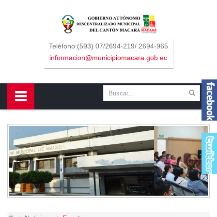
Sidebar Menu
Inicio
Teléfono:(593) 07/2694-219/ 2694-965
informacion@municipiomacara.gob.ec
GAD
Alcaldía
Concejo
Departamentos
Misión y Visión
Contáctenos
Macará
Cantón
Himno a Macará
Símbolos Patrios
Turismo
Gastronomía