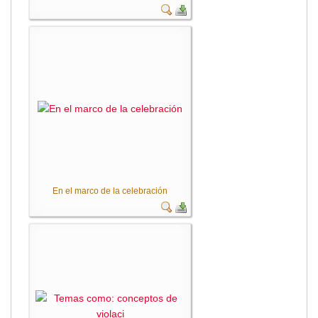
Empresa Pública de Vivienda
Biblioteca
P.A.C. - P.O.A.
P.D.L - P.D.O.T.
GACETA TRIBUTARIA
Ordenanzas/Resoluciones
Convenios
Cumplimiento LOTAIP
Concurso de Méritos
Concursos 2016
En el marco de la celebración
Servicio
Consulta Pago de Impuesto
Mail