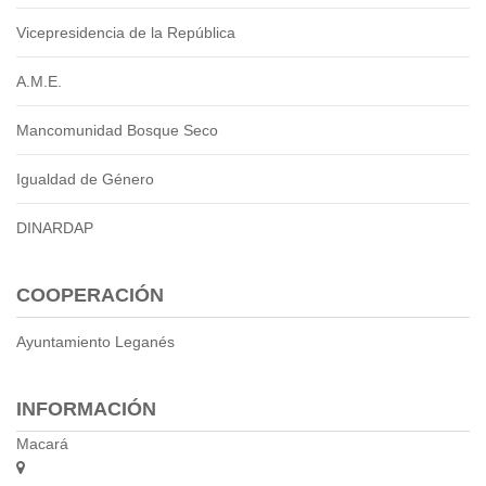
2013
2012
Vicepresidencia de la República
EPRAMA
A.M.E.
2022
2021
Mancomunidad Bosque Seco
2020
2019
Igualdad de Género
2018
DINARDAP
2017
2016
Protección de Derechos
COOPERACIÓN
Empresa Pública de Vivienda
2021
Ayuntamiento Leganés
2020
2017
INFORMACIÓN
2015
Macará
CPCCS
GAD Macará