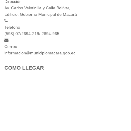
Dirección
Empresa Pública de Vivienda
Av. Carlos Veintinilla y Calle Bolívar,
Biblioteca
Edificio. Gobierno Municipal de Macará
P.A.C. - P.O.A.
Teléfono
P.D.L - P.D.O.T.
(593) 07/2694-219/ 2694-965
GACETA TRIBUTARIA
Ordenanzas/Resoluciones
Correo
Convenios
informacion@municipiomacara.gob.ec
Cumplimiento LOTAIP
COMO LLEGAR
Concurso de Méritos
Concursos 2016
Servicio
Consulta Pago de Impuesto
Mail