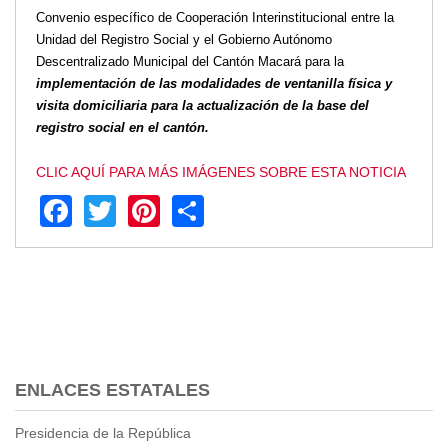
Convenio específico de Cooperación Interinstitucional entre la
Transparencia
Unidad del Registro Social y el Gobierno Autónomo
LOTAIP
Descentralizado Municipal del Cantón Macará para la
implementación de las modalidades de ventanilla física y
GAD Macará
visita domiciliaria
para la actualización de la base del
2026
registro social en el cantón.
2025
2020
CLIC AQUÍ PARA MÁS IMÁGENES SOBRE ESTA NOTICIA
2024
Facebook
Twitter
Pinterest
Share
2023
2022
2021
2016
2019
2018
2017
ENLACES ESTATALES
2015
2014
Presidencia de la República