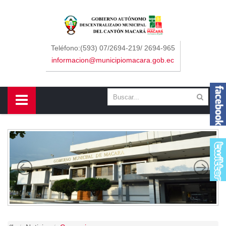
Sidebar Menu
Inicio
Teléfono:(593) 07/2694-219/ 2694-965
informacion@municipiomacara.gob.ec
GAD
Alcaldía
Concejo
Departamentos
Misión y Visión
Contáctenos
Macará
Cantón
Himno a Macará
Símbolos Patrios
Turismo
Gastronomía