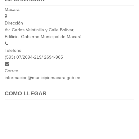
Empresa Pública de Vivienda
Macará
Biblioteca
Dirección
P.A.C. - P.O.A.
Av. Carlos Veintinilla y Calle Bolívar,
P.D.L - P.D.O.T.
Edificio. Gobierno Municipal de Macará
GACETA TRIBUTARIA
Ordenanzas/Resoluciones
Teléfono
Convenios
(593) 07/2694-219/ 2694-965
Cumplimiento LOTAIP
Correo
Concurso de Méritos
informacion@municipiomacara.gob.ec
Concursos 2016
COMO LLEGAR
Servicio
Consulta Pago de Impuesto
Mail