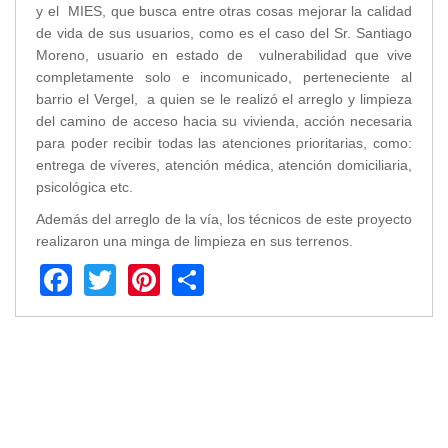
y el MIES, que busca entre otras cosas mejorar la calidad
Transparencia
de vida de sus usuarios, como es el caso del Sr. Santiago
Moreno, usuario en estado de vulnerabilidad que vive
LOTAIP
completamente solo e incomunicado, perteneciente al
GAD Macará
barrio el Vergel, a quien se le realizó el arreglo y limpieza
2026
del camino de acceso hacia su vivienda, acción necesaria
2025
para poder recibir todas las atenciones prioritarias, como:
entrega de víveres, atención médica, atención domiciliaria,
2020
psicológica etc.
2024
2023
Además del arreglo de la vía, los técnicos de este proyecto
realizaron una minga de limpieza en sus terrenos.
2022
Facebook
Twitter
Pinterest
Share
2021
2016
2019
2018
2017
2015
2014