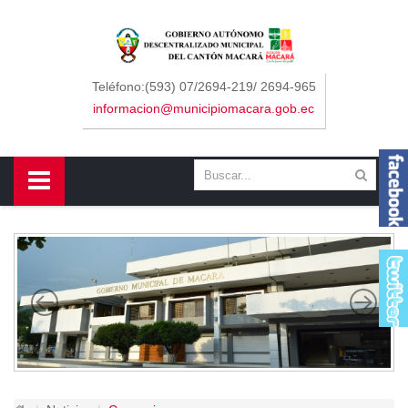
Sidebar Menu
Inicio
Teléfono:(593) 07/2694-219/ 2694-965
informacion@municipiomacara.gob.ec
GAD
Alcaldía
Concejo
Departamentos
Misión y Visión
Contáctenos
Macará
Cantón
Himno a Macará
Símbolos Patrios
Turismo
Gastronomía