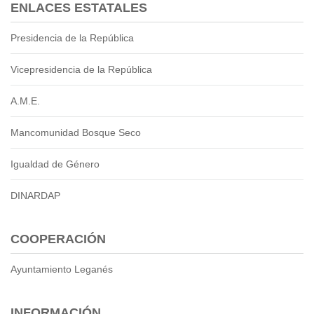
2013
ENLACES ESTATALES
2012
Presidencia de la República
EPRAMA
2022
Vicepresidencia de la República
2021
2020
A.M.E.
2019
2018
Mancomunidad Bosque Seco
2017
Igualdad de Género
2016
Protección de Derechos
DINARDAP
Empresa Pública de Vivienda
2021
COOPERACIÓN
2020
2017
Ayuntamiento Leganés
2015
CPCCS
INFORMACIÓN
GAD Macará