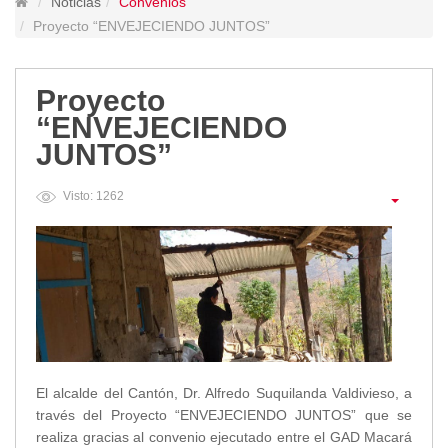
Noticias
Convenios
Lugares Turísticos
Proyecto “ENVEJECIENDO JUNTOS”
Parques
Balnearios
Proyecto
Petroglifos
“ENVEJECIENDO
Numbiaranga
JUNTOS”
Plan de Desarrollo Turístico
Noticias
Visto: 1262
Obras
Asambleas
Convenios
Eventos
Comunicados e Invitaciones
Socializaciones
Reuniones
El alcalde del Cantón, Dr. Alfredo Suquilanda Valdivieso, a
Deportes
través del Proyecto “ENVEJECIENDO JUNTOS” que se
Social
realiza gracias al convenio ejecutado entre el GAD Macará