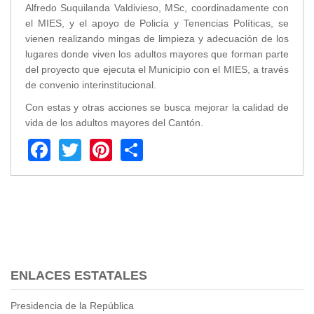
Alfredo Suquilanda Valdivieso, MSc, coordinadamente con
Transparencia
el MIES, y el apoyo de Policía y Tenencias Políticas, se
vienen realizando mingas de limpieza y adecuación de los
LOTAIP
lugares donde viven los adultos mayores que forman parte
GAD Macará
del proyecto que ejecuta el Municipio con el MIES, a través
2026
de convenio interinstitucional.
2025
Con estas y otras acciones se busca mejorar la calidad de
2020
vida de los adultos mayores del Cantón.
2024
Facebook
Twitter
Pinterest
Share
2023
2022
2021
2016
2019
2018
2017
ENLACES ESTATALES
2015
2014
Presidencia de la República