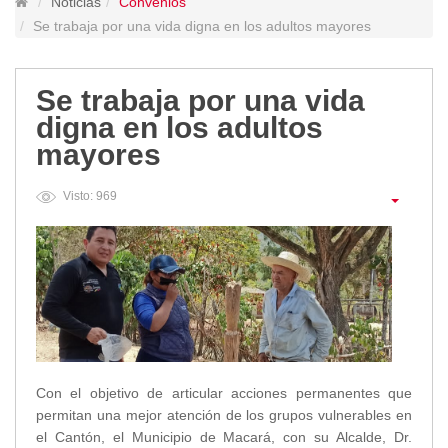
/".
Noticias
Convenios
Lugares Turísticos
This
Se trabaja por una vida digna en los adultos mayores
shortcut
Parques
activates
Balnearios
the
Se trabaja por una vida
Petroglifos
screen
digna en los adultos
Numbiaranga
reader
mayores
Plan de Desarrollo Turístico
to
help
Noticias
Visto: 969
you
navigate
Obras
and
Asambleas
interact
Convenios
with
Eventos
the
Comunicados e Invitaciones
content.
Socializaciones
Reuniones
Con el objetivo de articular acciones permanentes que
Deportes
permitan una mejor atención de los grupos vulnerables en
Social
el Cantón, el Municipio de Macará, con su Alcalde, Dr.