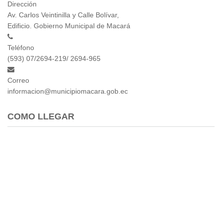
Dirección
Empresa Pública de Vivienda
Av. Carlos Veintinilla y Calle Bolívar,
Biblioteca
Edificio. Gobierno Municipal de Macará
P.A.C. - P.O.A.
Teléfono
P.D.L - P.D.O.T.
(593) 07/2694-219/ 2694-965
GACETA TRIBUTARIA
Ordenanzas/Resoluciones
Correo
Convenios
informacion@municipiomacara.gob.ec
Cumplimiento LOTAIP
Concurso de Méritos
COMO LLEGAR
Concursos 2016
Servicio
Consulta Pago de Impuesto
Mail