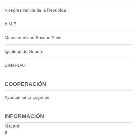
2013
2012
Vicepresidencia de la República
EPRAMA
A.M.E.
2022
2021
Mancomunidad Bosque Seco
2020
2019
Igualdad de Género
2018
2017
DINARDAP
2016
Protección de Derechos
COOPERACIÓN
Empresa Pública de Vivienda
2021
Ayuntamiento Leganés
2020
2017
INFORMACIÓN
2015
Macará
CPCCS
GAD Macará