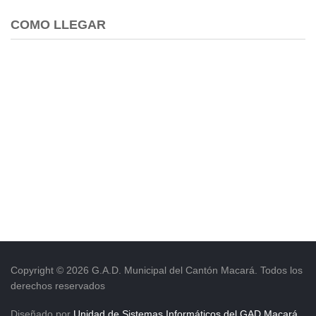
Empresa Pública de Vivienda
COMO LLEGAR
Biblioteca
P.A.C. - P.O.A.
P.D.L - P.D.O.T.
GACETA TRIBUTARIA
Ordenanzas/Resoluciones
Convenios
Cumplimiento LOTAIP
Concurso de Méritos
Concursos 2016
Servicio
Consulta Pago de Impuesto
Mail
Copyright © 2026 G.A.D. Municipal del Cantón Macará. Todos los
derechos reservados
Diseñado por
Unidad de Sistemas Informáticos del GAD Macará