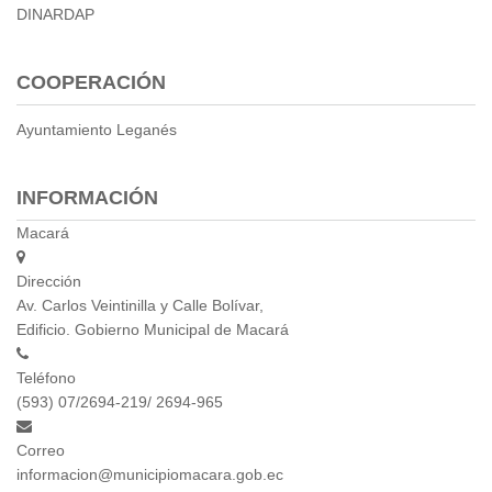
2013
DINARDAP
2012
EPRAMA
COOPERACIÓN
2022
2021
Ayuntamiento Leganés
2020
2019
INFORMACIÓN
2018
2017
Macará
2016
Dirección
Protección de Derechos
Av. Carlos Veintinilla y Calle Bolívar,
Empresa Pública de Vivienda
Edificio. Gobierno Municipal de Macará
2021
2020
Teléfono
(593) 07/2694-219/ 2694-965
2017
2015
Correo
CPCCS
informacion@municipiomacara.gob.ec
GAD Macará