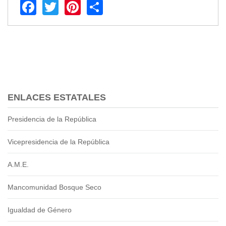
Facebook
Twitter
Pinterest
Share
Transparencia
LOTAIP
GAD Macará
2026
2025
2020
2024
ENLACES ESTATALES
2023
Presidencia de la República
2022
2021
Vicepresidencia de la República
2016
2019
A.M.E.
2018
Mancomunidad Bosque Seco
2017
2015
Igualdad de Género
2014