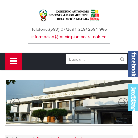
Sidebar Menu
Inicio
Teléfono:(593) 07/2694-219/ 2694-965
informacion@municipiomacara.gob.ec
GAD
Alcaldía
Concejo
Departamentos
Misión y Visión
Contáctenos
Macará
Cantón
Himno a Macará
Símbolos Patrios
Turismo
Gastronomía