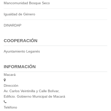
Mancomunidad Bosque Seco
Empresa Pública de Vivienda
Biblioteca
Igualdad de Género
P.A.C. - P.O.A.
P.D.L - P.D.O.T.
DINARDAP
GACETA TRIBUTARIA
Ordenanzas/Resoluciones
COOPERACIÓN
Convenios
Cumplimiento LOTAIP
Ayuntamiento Leganés
Concurso de Méritos
Concursos 2016
INFORMACIÓN
Servicio
Macará
Consulta Pago de Impuesto
Dirección
Av. Carlos Veintinilla y Calle Bolívar,
Mail
Edificio. Gobierno Municipal de Macará
Teléfono