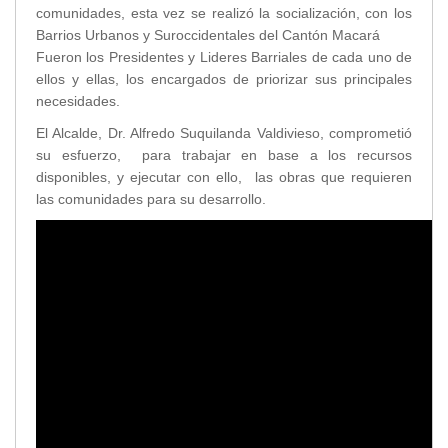
comunidades, esta vez se realizó la socialización, con los
Transparencia
Barrios Urbanos y Suroccidentales del Cantón Macará
Fueron los Presidentes y Lideres Barriales de cada uno de
LOTAIP
ellos y ellas, los encargados de priorizar sus principales
GAD Macará
necesidades.
2026
El Alcalde, Dr. Alfredo Suquilanda Valdivieso, comprometió
2025
su esfuerzo, para trabajar en base a los recursos
2020
disponibles, y ejecutar con ello, las obras que requieren
2024
las comunidades para su desarrollo.
2023
2022
2021
2016
2019
2018
2017
2015
2014