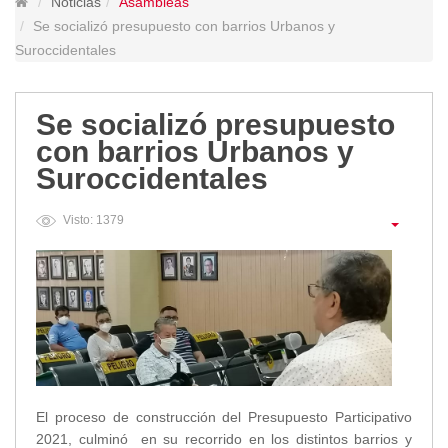
Noticias
Asambleas
Lugares Turísticos
Se socializó presupuesto con barrios Urbanos y
Parques
Suroccidentales
Balnearios
Petroglifos
Se socializó presupuesto
Numbiaranga
con barrios Urbanos y
Plan de Desarrollo Turístico
Suroccidentales
Noticias
Visto: 1379
Obras
Asambleas
Convenios
Eventos
Comunicados e Invitaciones
Socializaciones
Reuniones
Deportes
El proceso de construcción del Presupuesto Participativo
Social
2021, culminó en su recorrido en los distintos barrios y