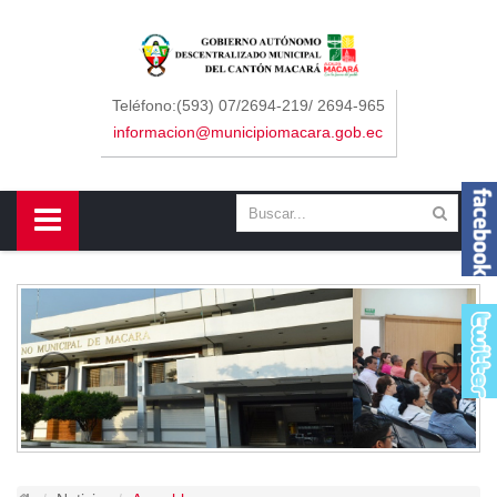
Sidebar Menu
Inicio
Teléfono:(593) 07/2694-219/ 2694-965
informacion@municipiomacara.gob.ec
GAD
Alcaldía
Concejo
Departamentos
Misión y Visión
Contáctenos
Macará
Cantón
Himno a Macará
Símbolos Patrios
Turismo
Gastronomía