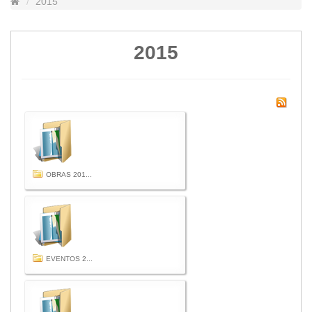
2015
Lugares Turísticos
Parques
2015
Balnearios
Petroglifos
Numbiaranga
Plan de Desarrollo Turístico
Noticias
Obras
Asambleas
OBRAS 201...
Convenios
Eventos
Comunicados e Invitaciones
Socializaciones
EVENTOS 2...
Reuniones
Deportes
Social