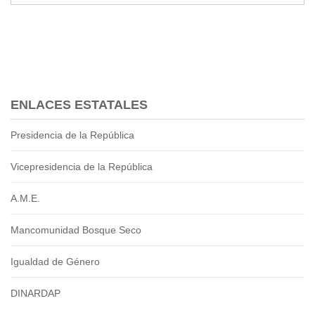
2013
2012
EPRAMA
2022
2021
2020
ENLACES ESTATALES
2019
2018
Presidencia de la República
2017
2016
Vicepresidencia de la República
Protección de Derechos
A.M.E.
Empresa Pública de Vivienda
2021
Mancomunidad Bosque Seco
2020
2017
Igualdad de Género
2015
DINARDAP
CPCCS
GAD Macará