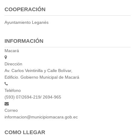
Empresa Pública de Vivienda
COOPERACIÓN
Biblioteca
Ayuntamiento Leganés
P.A.C. - P.O.A.
P.D.L - P.D.O.T.
GACETA TRIBUTARIA
INFORMACIÓN
Ordenanzas/Resoluciones
Macará
Convenios
Cumplimiento LOTAIP
Dirección
Concurso de Méritos
Av. Carlos Veintinilla y Calle Bolívar,
Edificio. Gobierno Municipal de Macará
Concursos 2016
Teléfono
Servicio
(593) 07/2694-219/ 2694-965
Consulta Pago de Impuesto
Correo
Mail
informacion@municipiomacara.gob.ec
COMO LLEGAR