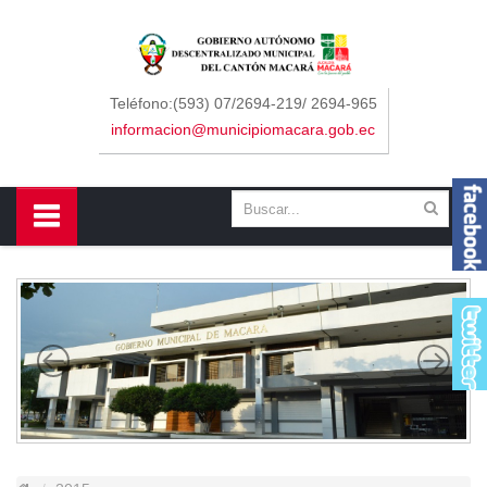
Sidebar Menu
Inicio
Teléfono:(593) 07/2694-219/ 2694-965
informacion@municipiomacara.gob.ec
GAD
Alcaldía
Concejo
Departamentos
Misión y Visión
Contáctenos
Macará
Cantón
Himno a Macará
Símbolos Patrios
Turismo
Gastronomía