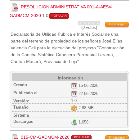
RESOLUCION ADMINISTRATIVA 001-A-AESV-
GADMCM-2020
1.0
POPULAR
Descargar
(0 votos)
Declaratoria de Utilidad Pública e Interés Social de una
parte del terreno de propiedad de los señores José Elías
Valencia Celi para la ejecución del proyecto "Construcción
de la Cancha Sintética Cabecera Parroquial Larama,
Cantón Macará, Provincia de Loja"
Información
Creado
15-06-2020
Publicado el
22-06-2020
1.0
Versión:
Tamaño
2.88 MB
Sistema
Descargas
1,056
015-CM-GADMCM-2020
POPULAR
Descargar