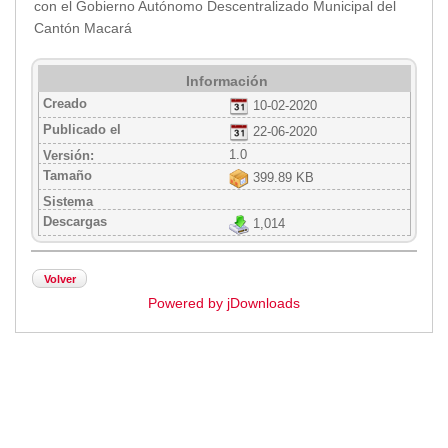
con el Gobierno Autónomo Descentralizado Municipal del
Cantón Macará
Información
Creado
10-02-2020
Publicado el
22-06-2020
1.0
Versión:
Tamaño
399.89 KB
Sistema
Descargas
1,014
Volver
Powered by jDownloads