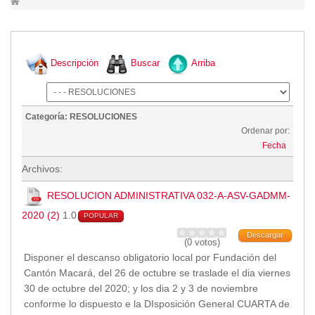
Lugares Turísticos
Parques
Balnearios
Descripción
Buscar
Arriba
Petroglifos
Numbiaranga
Plan de Desarrollo Turístico
Categoría: RESOLUCIONES
Ordenar por:
Noticias
Fecha
Obras
Archivos:
Asambleas
Convenios
RESOLUCION ADMINISTRATIVA 032-A-ASV-GADMM-
Eventos
2020 (2)
1.0
POPULAR
Comunicados e Invitaciones
Descargar
(0 votos)
Socializaciones
Disponer el descanso obligatorio local por Fundación del
Reuniones
Cantón Macará, del 26 de octubre se traslade el dia viernes
Deportes
30 de octubre del 2020; y los dia 2 y 3 de noviembre
conforme lo dispuesto e la DIsposición General CUARTA de
Social