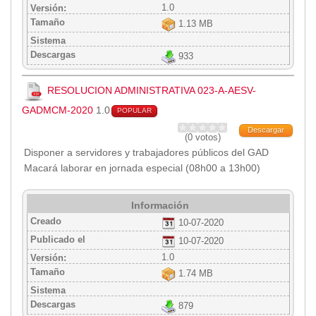
1.0
Versión:
Empresa Pública de Vivienda
Tamaño
1.13 MB
Biblioteca
Sistema
P.A.C. - P.O.A.
Descargas
933
P.D.L - P.D.O.T.
GACETA TRIBUTARIA
RESOLUCION ADMINISTRATIVA 023-A-AESV-
Ordenanzas/Resoluciones
GADMCM-2020
1.0
POPULAR
Convenios
Descargar
(0 votos)
Cumplimiento LOTAIP
Disponer a servidores y trabajadores públicos del GAD
Concurso de Méritos
Macará laborar en jornada especial (08h00 a 13h00)
Concursos 2016
Información
Servicio
Creado
10-07-2020
Consulta Pago de Impuesto
Publicado el
10-07-2020
1.0
Versión:
Mail
Tamaño
1.74 MB
Sistema
Descargas
879