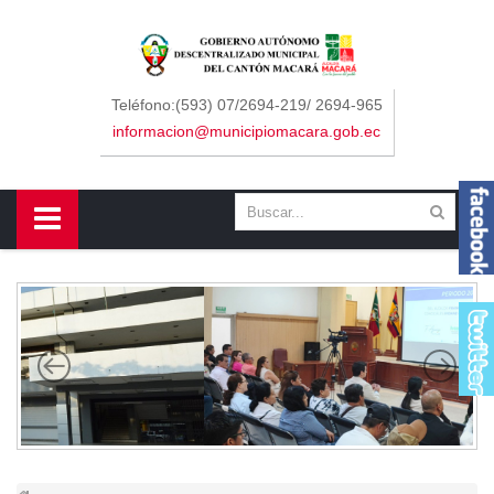
Sidebar Menu
Inicio
Teléfono:(593) 07/2694-219/ 2694-965
informacion@municipiomacara.gob.ec
GAD
Alcaldía
Concejo
Departamentos
Misión y Visión
Contáctenos
Macará
Cantón
Himno a Macará
Símbolos Patrios
Turismo
Gastronomía