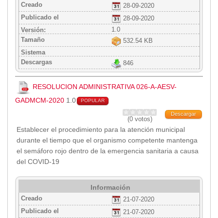
2013
Creado
28-09-2020
2012
Publicado el
28-09-2020
EPRAMA
1.0
Versión:
2022
Tamaño
532.54 KB
2021
Sistema
Descargas
846
2020
2019
RESOLUCION ADMINISTRATIVA 026-A-AESV-
2018
GADMCM-2020
1.0
POPULAR
2017
Descargar
2016
(0 votos)
Protección de Derechos
Establecer el procedimiento para la atención municipal
durante el tiempo que el organismo competente mantenga
Empresa Pública de Vivienda
el semáforo rojo dentro de la emergencia sanitaria a causa
2021
del COVID-19
2020
2017
Información
2015
Creado
21-07-2020
CPCCS
Publicado el
21-07-2020
GAD Macará