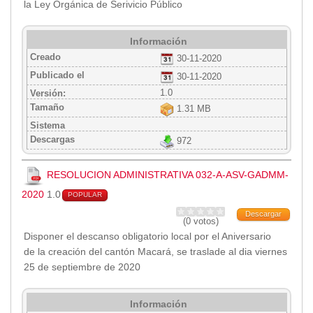
la Ley Orgánica de Serivicio Público
Transparencia
Información
LOTAIP
Creado
30-11-2020
GAD Macará
Publicado el
30-11-2020
2026
1.0
Versión:
2025
Tamaño
1.31 MB
2020
Sistema
2024
Descargas
972
2023
2022
RESOLUCION ADMINISTRATIVA 032-A-ASV-GADMM-
2021
2020
1.0
POPULAR
2016
Descargar
(0 votos)
2019
Disponer el descanso obligatorio local por el Aniversario
2018
de la creación del cantón Macará, se traslade al dia viernes
2017
25 de septiembre de 2020
2015
2014
Información