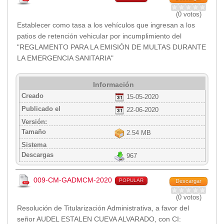
(0 votos)
Establecer como tasa a los vehículos que ingresan a los
patios de retención vehicular por incumplimiento del
"REGLAMENTO PARA LA EMISIÓN DE MULTAS DURANTE
LA EMERGENCIA SANITARIA"
Información
Creado
15-05-2020
Publicado el
22-06-2020
Versión:
Tamaño
2.54 MB
Sistema
Descargas
967
009-CM-GADMCM-2020
POPULAR
Descargar
(0 votos)
Resolución de Titularización Administrativa, a favor del
señor AUDEL ESTALEN CUEVA ALVARADO, con CI: