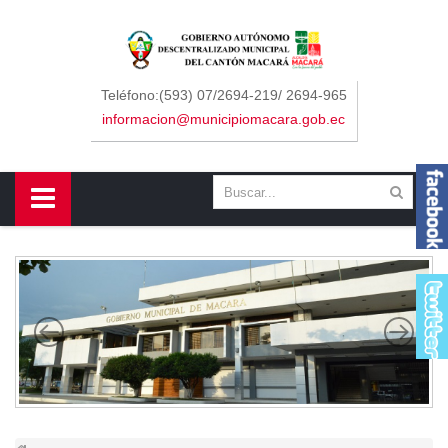
Sidebar Menu
Inicio
Teléfono:(593) 07/2694-219/ 2694-965
informacion@municipiomacara.gob.ec
GAD
Alcaldía
Concejo
Departamentos
Misión y Visión
Contáctenos
Macará
Cantón
Himno a Macará
Símbolos Patrios
Turismo
Gastronomía