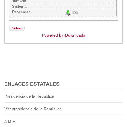
Tamaño
Sistema
Transparencia
Descargas
808
LOTAIP
GAD Macará
Volver
2026
Powered by jDownloads
2025
2020
2024
2023
2022
2021
ENLACES ESTATALES
2016
2019
Presidencia de la República
2018
2017
Vicepresidencia de la República
2015
2014
A.M.E.