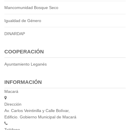
2013
Mancomunidad Bosque Seco
2012
EPRAMA
Igualdad de Género
2022
2021
DINARDAP
2020
2019
COOPERACIÓN
2018
2017
Ayuntamiento Leganés
2016
Protección de Derechos
INFORMACIÓN
Empresa Pública de Vivienda
2021
Macará
2020
Dirección
2017
Av. Carlos Veintinilla y Calle Bolívar,
2015
Edificio. Gobierno Municipal de Macará
CPCCS
GAD Macará
Teléfono