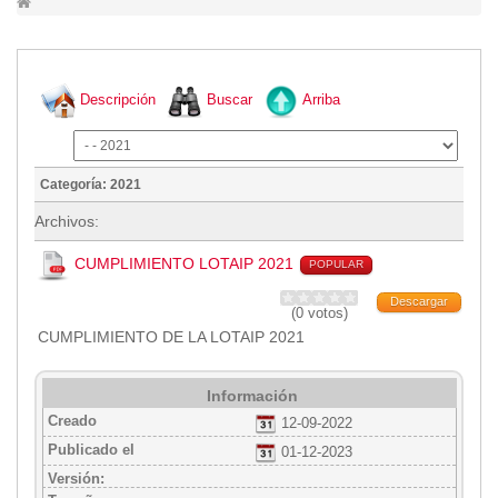
Lugares Turísticos
Parques
Balnearios
Descripción
Buscar
Arriba
Petroglifos
Numbiaranga
Plan de Desarrollo Turístico
Categoría: 2021
Noticias
Archivos:
Obras
CUMPLIMIENTO LOTAIP 2021
POPULAR
Asambleas
Descargar
Convenios
(0 votos)
CUMPLIMIENTO DE LA LOTAIP 2021
Eventos
Comunicados e Invitaciones
Socializaciones
Información
Creado
12-09-2022
Reuniones
Publicado el
01-12-2023
Deportes
Versión:
Social