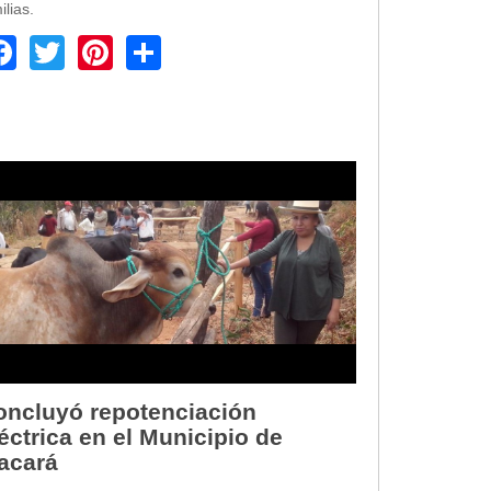
ilias.
Facebook
Twitter
Pinterest
Share
oncluyó repotenciación
éctrica en el Municipio de
acará