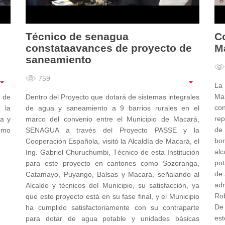
Técnico de senagua
C
constataavances de proyecto de
Ma
saneamiento
759
La
Mar
n de
Dentro del Proyecto que dotará de sistemas integrales
co
 la
de agua y saneamiento a 9 barrios rurales en el
rep
ra y
marco del convenio entre el Municipio de Macará,
de 
omo
SENAGUA a través del Proyecto PASSE y la
bor
Cooperación Española, visitó la Alcaldía de Macará, el
alc
Ing. Gabriel Churuchumbi, Técnico de esta Institución
pot
para este proyecto en cantones como Sozoranga,
de 
Catamayo, Puyango, Balsas y Macará, señalando al
ad
Alcalde y técnicos del Municipio, su satisfacción, ya
Rob
que este proyecto está en su fase final, y el Municipio
De 
ha cumplido satisfactoriamente con su contraparte
es
para dotar de agua potable y unidades básicas