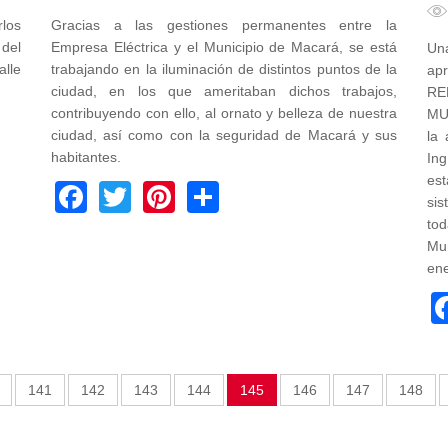
rlos
Gracias a las gestiones permanentes entre la
del
Empresa Eléctrica y el Municipio de Macará, se está
Una
lle
trabajando en la iluminación de distintos puntos de la
ap
ciudad, en los que ameritaban dichos trabajos,
RE
contribuyendo con ello, al ornato y belleza de nuestra
MU
ciudad, así como con la seguridad de Macará y sus
la 
habitantes.
Ing
es
Facebook
Twitter
Pinterest
Share
sis
tod
Mu
ene
141
142
143
144
145
146
147
148