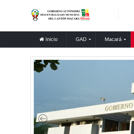
Sidebar Menu
Inicio
GAD
Inicio
GAD
Macará
Alcaldía
Concejo
Departamentos
Misión y Visión
Contáctenos
Macará
Cantón
Himno a Macará
Símbolos Patrios
Turismo
Gastronomía