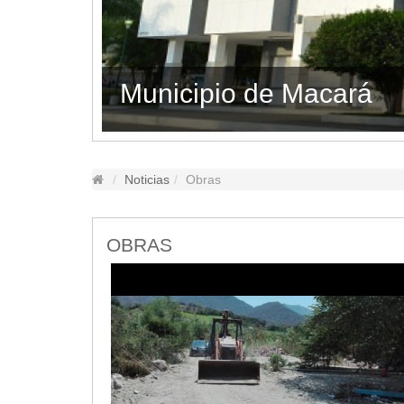
Lugares Turísticos
Parques
Balnearios
GAD MACARÁ RINDIÓ
Petroglifos
Numbiaranga
Plan de Desarrollo Turístico
Noticias
Noticias
Obras
Obras
Asambleas
OBRAS
Convenios
Eventos
Comunicados e Invitaciones
Socializaciones
Reuniones
Deportes
Social