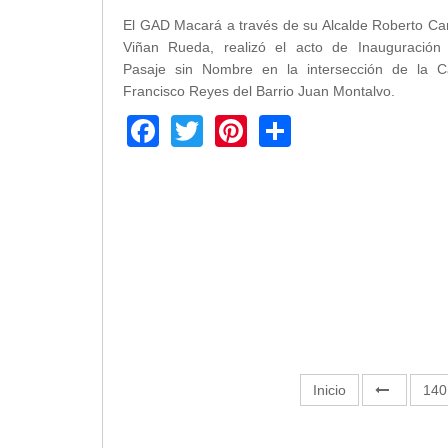
Empresa Pública de Vivienda
El GAD Macará a través de su Alcalde Roberto Ca
Viñan Rueda, realizó el acto de Inauguración 
Biblioteca
Pasaje sin Nombre en la intersección de la Ca
P.A.C. - P.O.A.
Francisco Reyes del Barrio Juan Montalvo.
P.D.L - P.D.O.T.
Facebook
Twitter
Pinterest
Share
GACETA TRIBUTARIA
Ordenanzas/Resoluciones
Convenios
Cumplimiento LOTAIP
Concurso de Méritos
Concursos 2016
Servicio
Consulta Pago de Impuesto
Mail
Inicio
140