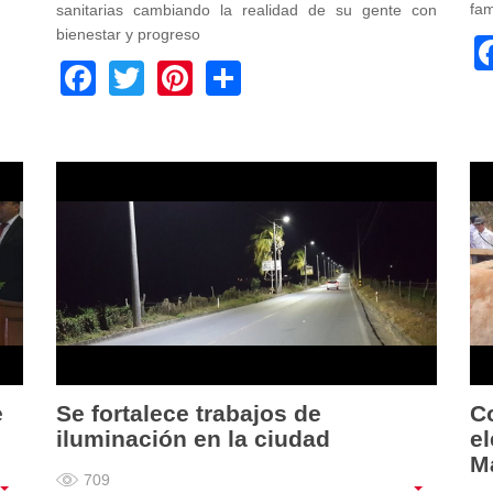
fam
sanitarias cambiando la realidad de su gente con
bienestar y progreso
Facebook
Twitter
Pinterest
Share
e
Se fortalece trabajos de
C
iluminación en la ciudad
el
M
709