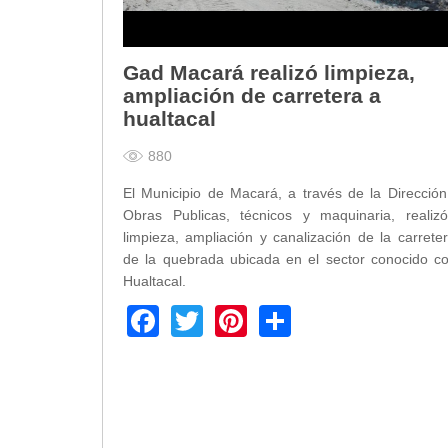
Transparencia
LOTAIP
Gad Macará realizó limpieza,
GAD Macará
ampliación de carretera a
2026
hualtacal
2025
880
2020
2024
El Municipio de Macará, a través de la Direcció
Obras Publicas, técnicos y maquinaria, realizó
2023
limpieza, ampliación y canalización de la carrete
2022
de la quebrada ubicada en el sector conocido c
2021
Hualtacal.
2016
Facebook
Twitter
Pinterest
Share
2019
2018
2017
2015
2014