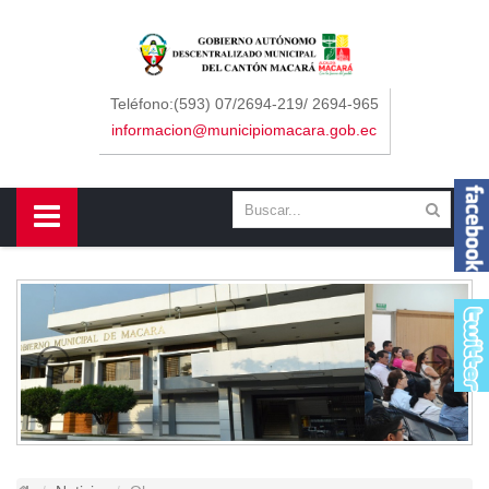
Sidebar Menu
Inicio
Teléfono:(593) 07/2694-219/ 2694-965
informacion@municipiomacara.gob.ec
GAD
Alcaldía
Concejo
Departamentos
Misión y Visión
Contáctenos
Macará
Cantón
Himno a Macará
Símbolos Patrios
Turismo
Gastronomía