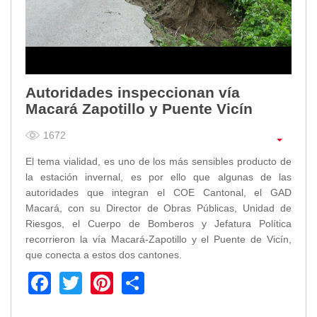
Empresa Pública de Vivienda
Biblioteca
P.A.C. - P.O.A.
P.D.L - P.D.O.T.
GACETA TRIBUTARIA
Autoridades inspeccionan vía
Macará Zapotillo y Puente Vicín
Ordenanzas/Resoluciones
Convenios
1672
Cumplimiento LOTAIP
El tema vialidad, es uno de los más sensibles producto de
Concurso de Méritos
la estación invernal, es por ello que algunas de las
Concursos 2016
autoridades que integran el COE Cantonal, el GAD
Macará, con su Director de Obras Públicas, Unidad de
Servicio
Riesgos, el Cuerpo de Bomberos y Jefatura Política
Consulta Pago de Impuesto
recorrieron la vía Macará-Zapotillo y el Puente de Vicín,
que conecta a estos dos cantones.
Mail
Facebook
Twitter
Pinterest
Share