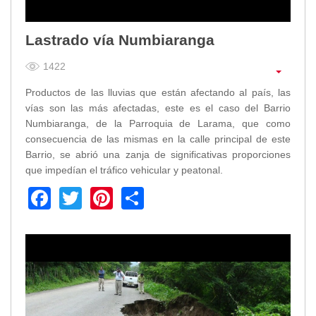
2013
2012
Lastrado vía Numbiaranga
EPRAMA
2022
1422
2021
Productos de las lluvias que están afectando al país, las
2020
vías son las más afectadas, este es el caso del Barrio
2019
Numbiaranga, de la Parroquia de Larama, que como
2018
consecuencia de las mismas en la calle principal de este
2017
Barrio, se abrió una zanja de significativas proporciones
2016
que impedían el tráfico vehicular y peatonal.
Protección de Derechos
Facebook
Twitter
Pinterest
Share
Empresa Pública de Vivienda
2021
2020
2017
2015
CPCCS
GAD Macará