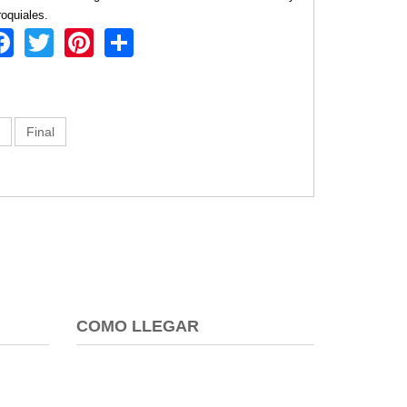
roquiales.
Facebook
Twitter
Pinterest
Share
Final
COMO LLEGAR