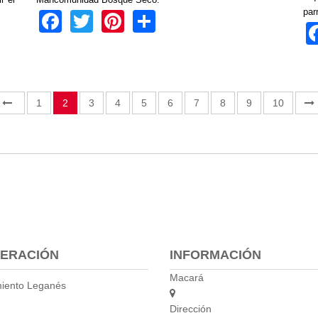
par
Facebook
Twitter
Pinterest
Share
1
2
3
4
5
6
7
8
9
10
ERACIÓN
INFORMACIÓN
Macará
iento Leganés
Dirección