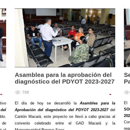
Asamblea para la aprobación del
S
diagnóstico del PDYOT 2023-2027
Pa
798
El
tivo
El día de hoy se desarrolló la
Asamblea para la
SO
 del
Aprobación del diagnóstico del PDYOT 2023-2027
del
202
blo.
Cantón Macará, este proyecto se llevó a cabo gracias al
Con
 de
convenio celebrado entre el GAD Macará y la
re
r el
Mancomunidad Bosque Seco.