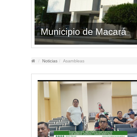
Lugares Turísticos
Parques
Balnearios
GAD MACARÁ RINDIÓ
Petroglifos
Numbiaranga
Plan de Desarrollo Turístico
Noticias
Noticias
Asambleas
Obras
Asambleas
Convenios
Eventos
Comunicados e Invitaciones
Socializaciones
Reuniones
Deportes
Social