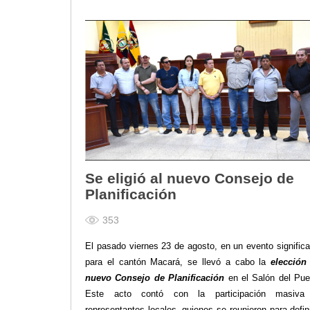
2013
2012
EPRAMA
2022
2021
2020
2019
2018
2017
2016
Se eligió al nuevo Consejo de
Protección de Derechos
Planificación
Empresa Pública de Vivienda
2021
353
2020
El pasado viernes 23 de agosto, en un evento significa
2017
para el cantón Macará, se llevó a cabo la
elección
2015
nuevo Consejo de Planificación
en el Salón del Pue
CPCCS
Este acto contó con la participación masiva
GAD Macará
representantes locales, quienes se reunieron para defini