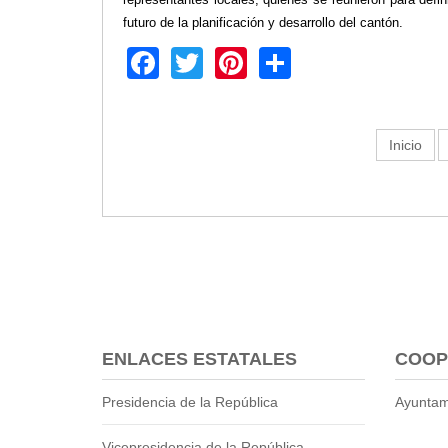
Empresa Pública de Vivienda
futuro de la planificación y desarrollo del cantón.
Biblioteca
Facebook
Twitter
Pinterest
Share
P.A.C. - P.O.A.
P.D.L - P.D.O.T.
GACETA TRIBUTARIA
Inicio
Ordenanzas/Resoluciones
Convenios
Cumplimiento LOTAIP
Concurso de Méritos
Concursos 2016
Servicio
Consulta Pago de Impuesto
ENLACES ESTATALES
COOP
Mail
Presidencia de la República
Ayuntam
Vicepresidencia de la República