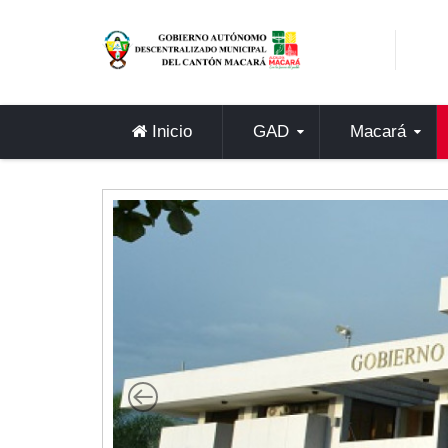
Sidebar Menu
Inicio
GAD
Inicio
GAD
Macará
Alcaldía
Concejo
Departamentos
Misión y Visión
Contáctenos
Macará
Cantón
Himno a Macará
Símbolos Patrios
Turismo
Gastronomía