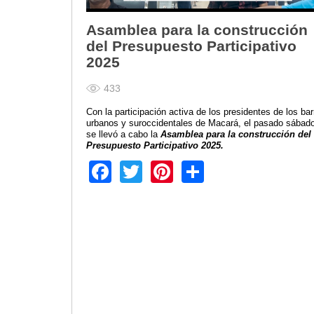
Transparencia
Asamblea para la construcción
LOTAIP
del Presupuesto Participativo
2025
GAD Macará
2026
433
2025
Con la participación activa de los presidentes de los bar
2020
urbanos y suroccidentales de Macará, el pasado sábad
2024
se llevó a cabo la
Asamblea para la construcción del
Presupuesto Participativo 2025.
2023
Facebook
Twitter
Pinterest
Share
2022
2021
2016
2019
2018
2017
2015
2014