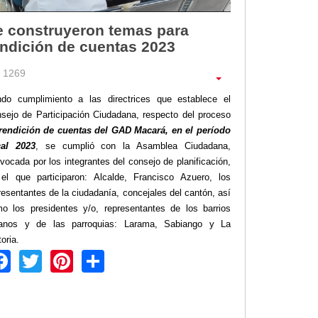
e construyeron temas para
endición de cuentas 2023
1269
do cumplimiento a las directrices que establece el
sejo de Participación Ciudadana, respecto del proceso
endición de cuentas del GAD Macará, en el período
cal 2023
, se cumplió con la Asamblea Ciudadana,
vocada por los integrantes del consejo de planificación,
el que participaron: Alcalde, Francisco Azuero, los
resentantes de la ciudadanía, concejales del cantón, así
o los presidentes y/o, representantes de los barrios
anos y de las parroquias: Larama, Sabiango y La
toria.
Facebook
Twitter
Pinterest
Share