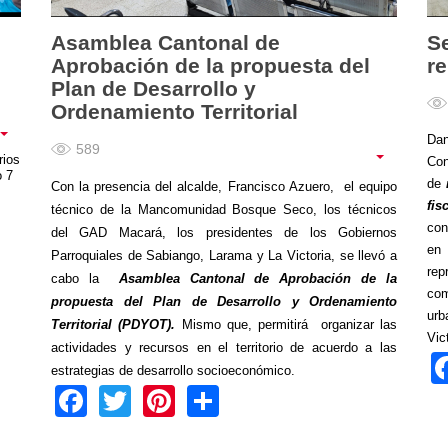
Asamblea Cantonal de
S
Aprobación de la propuesta del
r
Plan de Desarrollo y
Ordenamiento Territorial
Dan
589
rios
Con
o 7
de
r
Con la presencia del alcalde, Francisco Azuero, el equipo
fis
técnico de la Mancomunidad Bosque Seco, los técnicos
con
del GAD Macará, los presidentes de los Gobiernos
en 
Parroquiales de Sabiango, Larama y La Victoria, se llevó a
rep
cabo la
Asamblea Cantonal de Aprobación de la
com
propuesta del Plan de Desarrollo y Ordenamiento
urb
Territorial (PDYOT).
Mismo que, permitirá organizar las
Vic
actividades y recursos en el territorio de acuerdo a las
estrategias de desarrollo socioeconómico.
Facebook
Twitter
Pinterest
Share