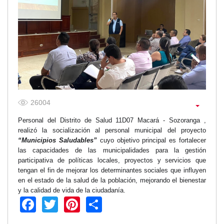
Transparencia
LOTAIP
GAD Macará
2026
2025
2020
2024
26004
2023
Personal del Distrito de Salud 11D07 Macará - Sozoranga ,
2022
realizó la socialización al personal municipal del proyecto
2021
“Municipios Saludables”
cuyo objetivo principal es fortalecer
2016
las capacidades de las municipalidades para la gestión
participativa de políticas locales, proyectos y servicios que
2019
tengan el fin de mejorar los determinantes sociales que influyen
2018
en el estado de la salud de la población, mejorando el bienestar
2017
y la calidad de vida de la ciudadanía.
Facebook
Twitter
Pinterest
Share
2015
2014