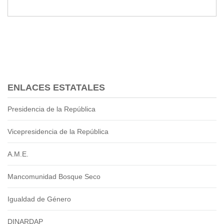
2013
2012
EPRAMA
2022
2021
2020
2019
ENLACES ESTATALES
2018
2017
Presidencia de la República
2016
Protección de Derechos
Vicepresidencia de la República
Empresa Pública de Vivienda
A.M.E.
2021
2020
Mancomunidad Bosque Seco
2017
2015
Igualdad de Género
CPCCS
DINARDAP
GAD Macará