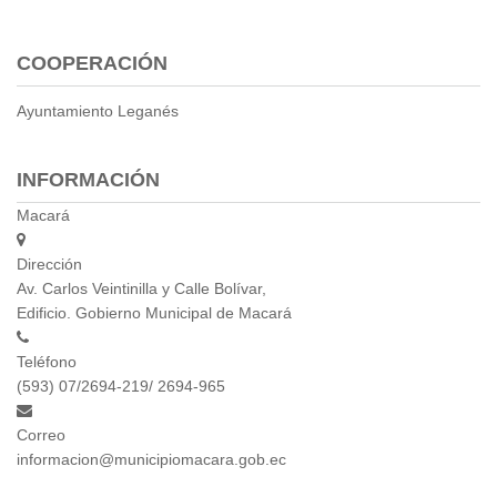
Empresa Pública de Vivienda
Biblioteca
COOPERACIÓN
P.A.C. - P.O.A.
Ayuntamiento Leganés
P.D.L - P.D.O.T.
GACETA TRIBUTARIA
Ordenanzas/Resoluciones
INFORMACIÓN
Convenios
Macará
Cumplimiento LOTAIP
Concurso de Méritos
Dirección
Concursos 2016
Av. Carlos Veintinilla y Calle Bolívar,
Edificio. Gobierno Municipal de Macará
Servicio
Teléfono
Consulta Pago de Impuesto
(593) 07/2694-219/ 2694-965
Mail
Correo
informacion@municipiomacara.gob.ec