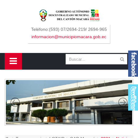
Sidebar Menu
Inicio
Teléfono:(593) 07/2694-219/ 2694-965
informacion@municipiomacara.gob.ec
GAD
Alcaldía
Concejo
Departamentos
Misión y Visión
Contáctenos
Macará
Cantón
Himno a Macará
Símbolos Patrios
Turismo
Gastronomía