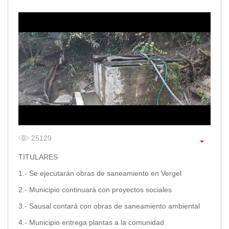
2013
2012
EPRAMA
2022
2021
2020
2019
2018
2017
2016
Protección de Derechos
25129
Empresa Pública de Vivienda
TITULARES
2021
1.- Se ejecutarán obras de saneamiento en Vergel
2020
2017
2.- Municipio continuará con proyectos sociales
2015
3.- Sausal contará con obras de saneamiento ambiental
CPCCS
4.- Municipio entrega plantas a la comunidad
GAD Macará