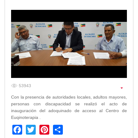
Transparencia
LOTAIP
GAD Macará
2026
2025
2020
2024
2023
2022
2021
53943
2016
Con la presencia de autoridades locales, adultos mayores,
2019
personas con discapacidad se realizó el acto de
2018
inauguración del adoquinado de acceso al Centro de
2017
Euqinoterapia .
2015
Facebook
Twitter
Pinterest
Share
2014