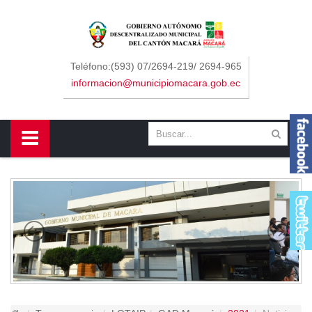
Sidebar Menu
Inicio
Teléfono:(593) 07/2694-219/ 2694-965
informacion@municipiomacara.gob.ec
GAD
Alcaldía
Concejo
Departamentos
Misión y Visión
Contáctenos
Macará
Cantón
Himno a Macará
Símbolos Patrios
Turismo
Gastronomía