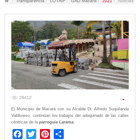
Transparencia
LOTAIP
GAD Macará
2021
Noticias
Lugares Turísticos
Parques
Balnearios
Petroglifos
Numbiaranga
Plan de Desarrollo Turístico
Noticias
Obras
Asambleas
Convenios
Eventos
28412
Comunicados e Invitaciones
El Municipio de Macará con su Alcalde Dr. Alfredo Suquilanda
Socializaciones
Valdivieso, continúan los trabajos del adoquinado de las calles
Reuniones
céntricas de la
parroquia Larama.
Deportes
Facebook
Twitter
Pinterest
Share
Social