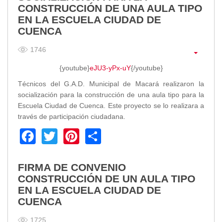
CONSTRUCCIÓN DE UNA AULA TIPO
Transparencia
EN LA ESCUELA CIUDAD DE
CUENCA
LOTAIP
GAD Macará
1746
2026
{youtube}
eJU3-yPx-uY
{/youtube}
2025
2020
Técnicos del G.A.D. Municipal de Macará realizaron la
socialización para la construcción de una aula tipo para la
2024
Escuela Ciudad de Cuenca. Este proyecto se lo realizara a
2023
través de participación ciudadana.
2022
Facebook
Twitter
Pinterest
Share
2021
2016
2019
FIRMA DE CONVENIO
2018
CONSTRUCCIÓN DE UN AULA TIPO
2017
EN LA ESCUELA CIUDAD DE
2015
CUENCA
2014
1725