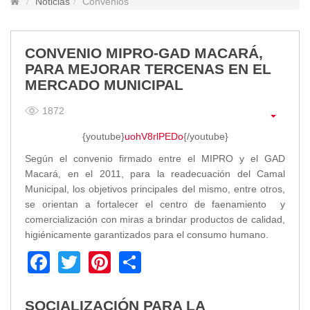
Noticias
Convenios
Lugares Turísticos
Parques
Balnearios
CONVENIO MIPRO-GAD MACARÁ,
PARA MEJORAR TERCENAS EN EL
Petroglifos
MERCADO MUNICIPAL
Numbiaranga
Plan de Desarrollo Turístico
1872
Noticias
{youtube}
uohV8rlPEDo
{/youtube}
Obras
Según el convenio firmado entre el MIPRO y el GAD
Macará, en el 2011, para la readecuación del Camal
Asambleas
Municipal, los objetivos principales del mismo, entre otros,
Convenios
se orientan a fortalecer el centro de faenamiento y
Eventos
comercialización con miras a brindar productos de calidad,
Comunicados e Invitaciones
higiénicamente garantizados para el consumo humano.
Socializaciones
Facebook
Twitter
Pinterest
Share
Reuniones
Deportes
Social
SOCIALIZACIÓN PARA LA