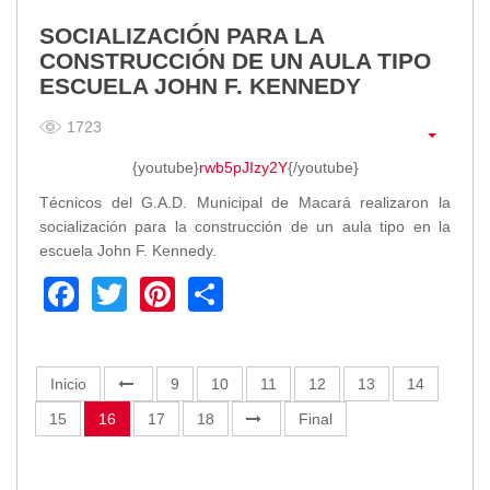
SOCIALIZACIÓN PARA LA
CONSTRUCCIÓN DE UN AULA TIPO
ESCUELA JOHN F. KENNEDY
1723
{youtube}
rwb5pJIzy2Y
{/youtube}
Técnicos del G.A.D. Municipal de Macará realizaron la
socialización para la construcción de un aula tipo en la
escuela John F. Kennedy.
Facebook
Twitter
Pinterest
Share
Inicio
9
10
11
12
13
14
15
16
17
18
Final