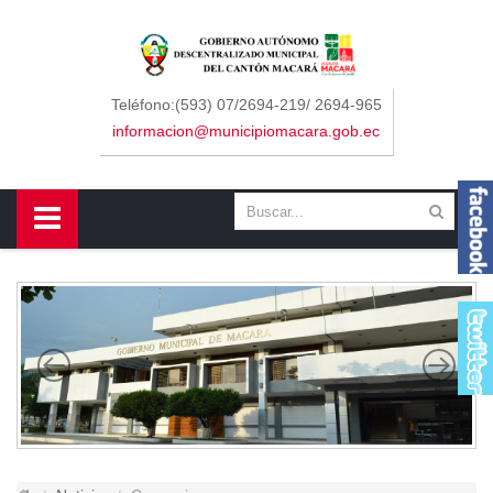
Sidebar Menu
Inicio
Teléfono:(593) 07/2694-219/ 2694-965
informacion@municipiomacara.gob.ec
GAD
Alcaldía
Concejo
Departamentos
Misión y Visión
Contáctenos
Macará
Cantón
Himno a Macará
Símbolos Patrios
Turismo
Gastronomía