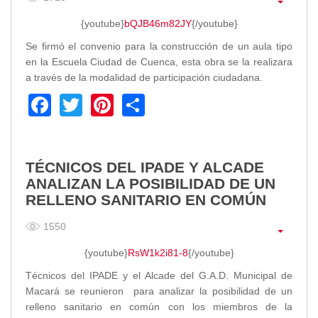
2013
2012
{youtube}
bQJB46m82JY
{/youtube}
EPRAMA
Se firmó el convenio para la construcción de un aula tipo
2022
en la Escuela Ciudad de Cuenca, esta obra se la realizara
2021
a través de la modalidad de participación ciudadana.
2020
Facebook
Twitter
Pinterest
Share
2019
2018
2017
TÉCNICOS DEL IPADE Y ALCADE
2016
ANALIZAN LA POSIBILIDAD DE UN
Protección de Derechos
RELLENO SANITARIO EN COMÚN
Empresa Pública de Vivienda
2021
1550
2020
{youtube}
RsW1k2i81-8
{/youtube}
2017
Técnicos del IPADE y el Alcade del G.A.D. Municipal de
2015
Macará se reunieron para analizar la posibilidad de un
CPCCS
relleno sanitario en común con los miembros de la
GAD Macará