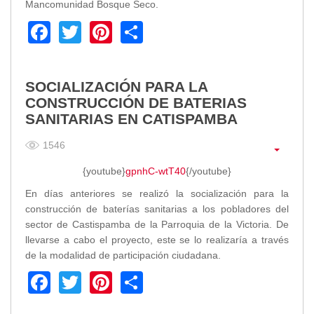
Mancomunidad Bosque Seco.
Empresa Pública de Vivienda
Facebook
Twitter
Pinterest
Share
Biblioteca
P.A.C. - P.O.A.
P.D.L - P.D.O.T.
SOCIALIZACIÓN PARA LA
GACETA TRIBUTARIA
CONSTRUCCIÓN DE BATERIAS
Ordenanzas/Resoluciones
SANITARIAS EN CATISPAMBA
Convenios
Cumplimiento LOTAIP
1546
Concurso de Méritos
{youtube}
gpnhC-wtT40
{/youtube}
Concursos 2016
En días anteriores se realizó la socialización para la
construcción de baterías sanitarias a los pobladores del
Servicio
sector de Castispamba de la Parroquia de la Victoria. De
Consulta Pago de Impuesto
llevarse a cabo el proyecto, este se lo realizaría a través
de la modalidad de participación ciudadana.
Mail
Facebook
Twitter
Pinterest
Share